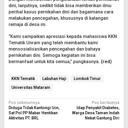
dini, lanjutnya, sedikit tidak bisa memberikan ilmu
perihal kasus pernikahan dini dan bagaimana cara
melakukan pencegahan, khususnya di kalangan
remaja di desa ini.
“Kami sampaikan apresiasi kepada mahasiswa KKN
Tematik Unram yang telah membantu kami
mensosialisasikan pencegahan dan bahaya
pernikahan dini. Semoga kegiatan ini bisa
bermanfaat untuk kita semua,” pungkasnya.
(red)
KKN Tematik
Labuhan Haji
Lombok Timur
Universitas Mataram
N
Pos sebelumnya
Pos berikutnya
Diduga Tidak Kantongi Izin,
Idap Penyakit Diabetes,
a
Sat Pol PP Mabar Hentikan
Warga Desa Taman Indah
v
Aktivitas PT. BRL
Nekat Gantung Diri
i