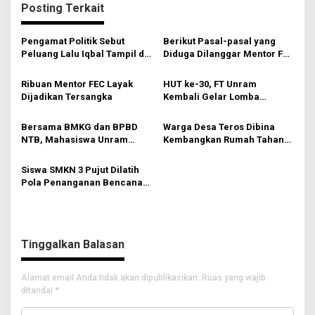
Posting Terkait
g
a
Pengamat Politik Sebut
Berikut Pasal-pasal yang
s
Peluang Lalu Iqbal Tampil di
Diduga Dilanggar Mentor FEC
Pilgub 2024 Sangat Besar
Shopping Indonesia
i
Ribuan Mentor FEC Layak
HUT ke-30, FT Unram
p
Dijadikan Tersangka
Kembali Gelar Lomba
Rancang Bendungan
o
Nasional
Bersama BMKG dan BPBD
Warga Desa Teros Dibina
s
NTB, Mahasiswa Unram
Kembangkan Rumah Tahan
Gelar Mitigasi Bencana
Gempa
Siswa SMKN 3 Pujut Dilatih
Pola Penanganan Bencana
Alam
Tinggalkan Balasan
Alamat email Anda tidak akan dipublikasikan.
Ruas yang wajib
ditandai
*