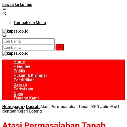
Lewati ke konten
Tambahkan Menu
Home
Headline
Politik
Hukum & Kriminal
Pendidikan
Daerah
Pariwisata
Opini
Tentang Kami
Homepage
/
Daerah
Atasi Permasalahan Tanah, BPN Jalin MoU
dengan Kejari Loteng
Atasi Permasalahan Tanah,