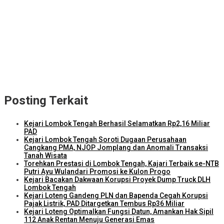
Kejari Lombok Tengah Berhasil Selamatkan Rp2,16 Miliar PAD
ITDC dan IMI Teken Kerja Sama Pembelian 8.000 TIket MotoGP
Mandalika 2026
Kunjungi Kampung Nelayan Bilelando, Menko Pangan: Pemerintah
Targetkan Kenaikan Nilai Tukar Nelayan
Torehkan Prestasi di Lombok Tengah, Kajari Terbaik se-NTB Putri
Ayu Wulandari Promosi ke Kulon Progo
Posting Terkait
Kejari Lombok Tengah Berhasil Selamatkan Rp2,16 Miliar
PAD
Kejari Lombok Tengah Soroti Dugaan Perusahaan
Cangkang PMA, NJOP Jomplang dan Anomali Transaksi
Tanah Wisata
Torehkan Prestasi di Lombok Tengah, Kajari Terbaik se-NTB
Putri Ayu Wulandari Promosi ke Kulon Progo
Kejari Bacakan Dakwaan Korupsi Proyek Dump Truck DLH
Lombok Tengah
Kejari Loteng Gandeng PLN dan Bapenda Cegah Korupsi
Pajak Listrik, PAD Ditargetkan Tembus Rp36 Miliar
Kejari Loteng Optimalkan Fungsi Datun, Amankan Hak Sipil
112 Anak Rentan Menuju Generasi Emas