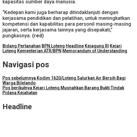
kapasitas sumber daya manusia.
“Kedepan kami juga berharap ditindaklanjuti dengan
kerjasama pendidikan dan pelatihan, untuk meningkatkan
kompetensi dan kapabilitas para personil masing-masing
jajaran, serta kerjasama lainnya yang disepakati,”
pungkasnya.
(red)
Bidang Pertanahan
BPN Loteng
Headline
Kejagung RI
Kejari
Loteng
Kementerian ATR/BPN
Memorandum of Understanding
Navigasi pos
Pos sebelumnya
Kodim 1620/Loteng Salurkan Air Bersih Bagi
Warga Bilelando
Pos berikutnya
Kejari Loteng Musnahkan Barang Bukti Tindak
Pidana Kejahatan
Headline
ITDC Group dan Polda NTB Matangkan Persiapan Pertamina
Grand Prix of Indonesia 2026