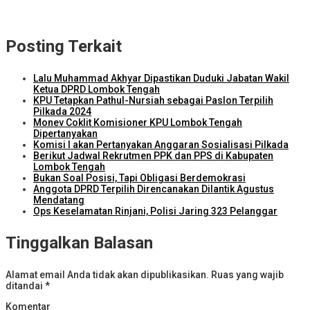
Kunjungi Kampung Nelayan Bilelando, Menko Pangan: Pemerintah
Targetkan Kenaikan Nilai Tukar Nelayan
Posting Terkait
Lalu Muhammad Akhyar Dipastikan Duduki Jabatan Wakil
Ketua DPRD Lombok Tengah
KPU Tetapkan Pathul-Nursiah sebagai Paslon Terpilih
Pilkada 2024
Monev Coklit Komisioner KPU Lombok Tengah
Dipertanyakan
Komisi I akan Pertanyakan Anggaran Sosialisasi Pilkada
Berikut Jadwal Rekrutmen PPK dan PPS di Kabupaten
Lombok Tengah
Bukan Soal Posisi, Tapi Obligasi Berdemokrasi
Anggota DPRD Terpilih Direncanakan Dilantik Agustus
Mendatang
Ops Keselamatan Rinjani, Polisi Jaring 323 Pelanggar
Tinggalkan Balasan
Alamat email Anda tidak akan dipublikasikan.
Ruas yang wajib
ditandai
*
Komentar