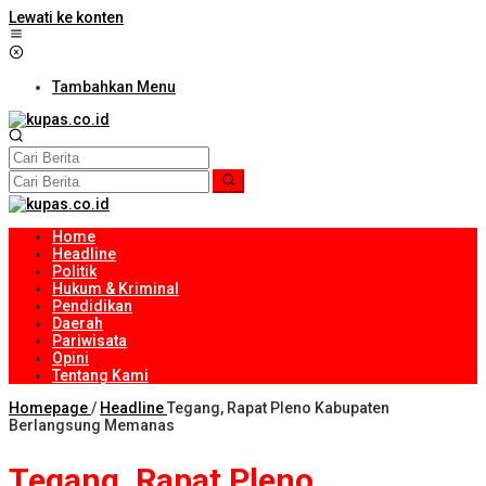
Lewati ke konten
Tambahkan Menu
Home
Headline
Politik
Hukum & Kriminal
Pendidikan
Daerah
Pariwisata
Opini
Tentang Kami
Homepage
/
Headline
Tegang, Rapat Pleno Kabupaten
Berlangsung Memanas
Tegang, Rapat Pleno