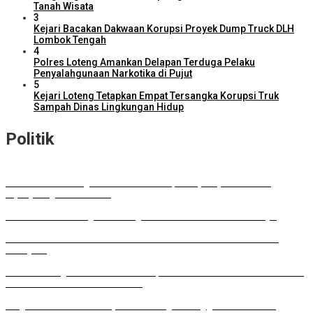
Tanah Wisata
3
Kejari Bacakan Dakwaan Korupsi Proyek Dump Truck DLH
Lombok Tengah
4
Polres Loteng Amankan Delapan Terduga Pelaku
Penyalahgunaan Narkotika di Pujut
5
Kejari Loteng Tetapkan Empat Tersangka Korupsi Truk
Sampah Dinas Lingkungan Hidup
Politik
DPD RI Kawal Program Prioritas NTB, Serap Aspirasi untuk
Diperjuangkan di Pusat
DPRD Lombok Tengah Dukung Perluasan Parkir RSUD Praya
Musda HKTI: Gubernur Tawarkan Model Pertanian ala FELDA
Malaysia
Lombok Tengah Luncurkan BESTI, Gerakan Tanam Cabai Bersama
Siswa untuk Kendalikan Inflasi
Wagub NTB: Perkuat Koperasi sebagai Penggerak Ekonomi