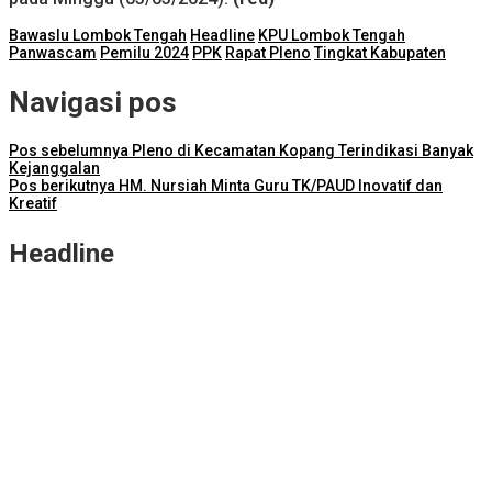
Bawaslu Lombok Tengah
Headline
KPU Lombok Tengah
Panwascam
Pemilu 2024
PPK
Rapat Pleno
Tingkat Kabupaten
Navigasi pos
Pos sebelumnya
Pleno di Kecamatan Kopang Terindikasi Banyak
Kejanggalan
Pos berikutnya
HM. Nursiah Minta Guru TK/PAUD Inovatif dan
Kreatif
Headline
NTB Selangkah Lagi Terapkan Sistem Manajemen Talenta ASN
ITDC Group dan Polda NTB Matangkan Persiapan Pertamina
Grand Prix of Indonesia 2026
Kejari Lombok Tengah Berhasil Selamatkan Rp2,16 Miliar PAD
ITDC dan IMI Teken Kerja Sama Pembelian 8.000 TIket MotoGP
Mandalika 2026