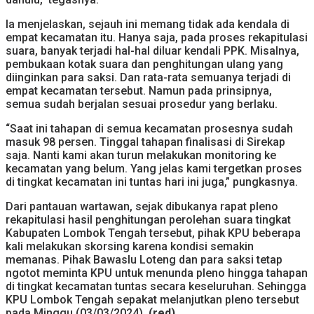
Ia menjelaskan, sejauh ini memang tidak ada kendala di
empat kecamatan itu. Hanya saja, pada proses rekapitulasi
suara, banyak terjadi hal-hal diluar kendali PPK. Misalnya,
pembukaan kotak suara dan penghitungan ulang yang
diinginkan para saksi. Dan rata-rata semuanya terjadi di
empat kecamatan tersebut. Namun pada prinsipnya,
semua sudah berjalan sesuai prosedur yang berlaku.
“Saat ini tahapan di semua kecamatan prosesnya sudah
masuk 98 persen. Tinggal tahapan finalisasi di Sirekap
saja. Nanti kami akan turun melakukan monitoring ke
kecamatan yang belum. Yang jelas kami tergetkan proses
di tingkat kecamatan ini tuntas hari ini juga,” pungkasnya.
Dari pantauan wartawan, sejak dibukanya rapat pleno
rekapitulasi hasil penghitungan perolehan suara tingkat
Kabupaten Lombok Tengah tersebut, pihak KPU beberapa
kali melakukan skorsing karena kondisi semakin
memanas. Pihak Bawaslu Loteng dan para saksi tetap
ngotot meminta KPU untuk menunda pleno hingga tahapan
di tingkat kecamatan tuntas secara keseluruhan. Sehingga
KPU Lombok Tengah sepakat melanjutkan pleno tersebut
pada Minggu (03/03/2024).
(red)