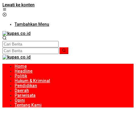
Lewati ke konten
Tambahkan Menu
Home
Headline
Politik
Hukum & Kriminal
Pendidikan
Daerah
Pariwisata
Opini
Tentang Kami
Bayu Novrian Dinata Resmi Jabat Kajari Lombok Tengah
InJourney Hospitality House Bekali Masyarakat Desa Wisata
Standar Layanan Berkualitas