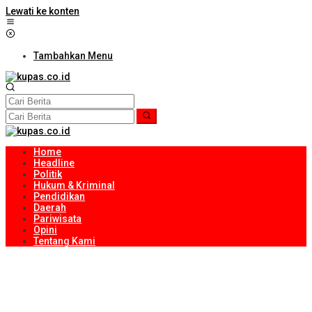
Lewati ke konten
Tambahkan Menu
Home
Headline
Politik
Hukum & Kriminal
Pendidikan
Daerah
Pariwisata
Opini
Tentang Kami
Dispar Loteng Evaluasi Desa Wisata, Fokus Pembenahan Tata
Kelola dan Asesmen Periodik
Kejari Lombok Tengah Buka Ruang Dialog dengan Media untuk