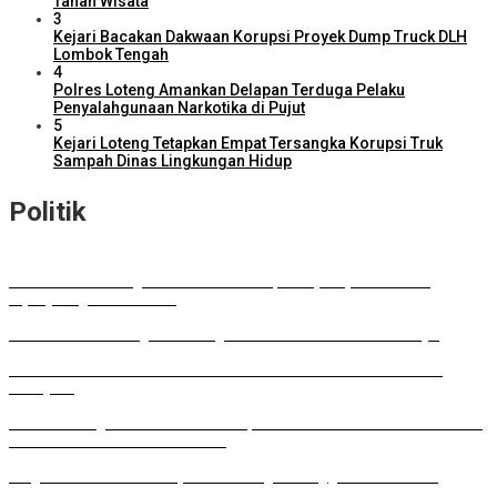
Tanah Wisata
3
Kejari Bacakan Dakwaan Korupsi Proyek Dump Truck DLH
Lombok Tengah
4
Polres Loteng Amankan Delapan Terduga Pelaku
Penyalahgunaan Narkotika di Pujut
5
Kejari Loteng Tetapkan Empat Tersangka Korupsi Truk
Sampah Dinas Lingkungan Hidup
Politik
DPD RI Kawal Program Prioritas NTB, Serap Aspirasi untuk
Diperjuangkan di Pusat
DPRD Lombok Tengah Dukung Perluasan Parkir RSUD Praya
Musda HKTI: Gubernur Tawarkan Model Pertanian ala FELDA
Malaysia
Lombok Tengah Luncurkan BESTI, Gerakan Tanam Cabai Bersama
Siswa untuk Kendalikan Inflasi
Wagub NTB: Perkuat Koperasi sebagai Penggerak Ekonomi
Rakyat