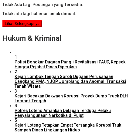
Tidak Ada Lagi Postingan yang Tersedia.
Tidak ada lagi halaman untuk dimuat.
Lihat Selengkapnya
Hukum & Kriminal
1
Polisi Bongkar Dugaan Pungli Revitalisasi PAUD, Kepsek
Hingga Pejabat Dinas Diperiksa
2
Kejari Lombok Tengah Soroti Dugaan Perusahaan
Cangkang PMA, NJOP Jomplang dan Anomali Transaksi
Tanah Wisata
3
Kejari Bacakan Dakwaan Korupsi Proyek Dump Truck DLH
Lombok Tengah
4
Polres Loteng Amankan Delapan Terduga Pelaku
Penyalahgunaan Narkotika di Pujut
5
Kejari Loteng Tetapkan Empat Tersangka Korupsi Truk
Sampah Dinas Lingkungan Hidup