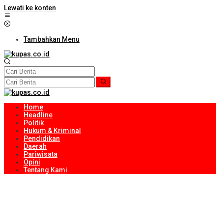
Lewati ke konten
Tambahkan Menu
Home
Headline
Politik
Hukum & Kriminal
Pendidikan
Daerah
Pariwisata
Opini
Tentang Kami
Sambut HUT Ke-81 RI, Ribuan Bendera Merah Putih Dibagikan
kepada Masyarakat
NTB Selangkah Lagi Terapkan Sistem Manajemen Talenta ASN