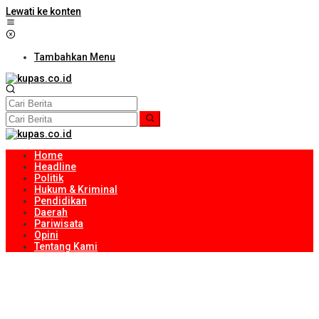
Lewati ke konten
Tambahkan Menu
Home
Headline
Politik
Hukum & Kriminal
Pendidikan
Daerah
Pariwisata
Opini
Tentang Kami
Bunda Literasi NTB Ajak Pelajar Loteng Asah Berpikir Kritis Lewat
Menulis
Sambut HUT Ke-81 RI, Ribuan Bendera Merah Putih Dibagikan