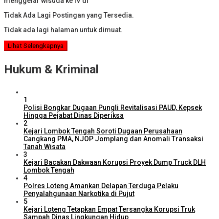
menggelar wisuda ke IV di
Tidak Ada Lagi Postingan yang Tersedia.
Tidak ada lagi halaman untuk dimuat.
Lihat Selengkapnya
Hukum & Kriminal
1
Polisi Bongkar Dugaan Pungli Revitalisasi PAUD, Kepsek
Hingga Pejabat Dinas Diperiksa
2
Kejari Lombok Tengah Soroti Dugaan Perusahaan
Cangkang PMA, NJOP Jomplang dan Anomali Transaksi
Tanah Wisata
3
Kejari Bacakan Dakwaan Korupsi Proyek Dump Truck DLH
Lombok Tengah
4
Polres Loteng Amankan Delapan Terduga Pelaku
Penyalahgunaan Narkotika di Pujut
5
Kejari Loteng Tetapkan Empat Tersangka Korupsi Truk
Sampah Dinas Lingkungan Hidup