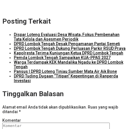
Torehkan Prestasi di Lombok Tengah, Kajari Terbaik se-NTB Putri
Ayu Wulandari Promosi ke Kulon Progo
Posting Terkait
Dispar Loteng Evaluasi Desa Wisata, Fokus Pembenahan
Tata Kelola dan Asesmen Periodik
DPRD Lombok Tengah Desak Pengamanan Pantai Semeti
DPRD Lombok Tengah Dukung Perluasan Parkir RSUD Praya
Kapolresta Terima Kunjungan Ketua DPRD Lombok Tengah
Pemda Lombok Tengah Sampaikan KUA-PPAS 2027
Warga Terdampak KEK Mandalika Ngadu ke DPRD Lombok
Tengah
Pansus I DPRD Loteng Tinjau Sumber Mata Air Aik Bone
DPRD Tuding Dugaan “Titipan” Kepentingan di Ranperda
Investasi
Tinggalkan Balasan
Alamat email Anda tidak akan dipublikasikan.
Ruas yang wajib
ditandai
*
Komentar