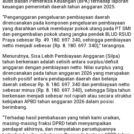
audit Badan Pemeriksa Keuangan (BPK) terhadap laporan
keuangan pemerintah daerah tahun anggaran 2025.
“Penganggaran pengeluaran pembiayaan daerah
direncanakan pada komponen pengeluaran pembiayaan
yang diarahkan untuk membayar pokok utang pada PT SMI
dan pengembalian pokok utang jangka pendek BLUD RSUD
Praya sebesar Rp. 49. 180. 697. 340, sehingga pembiayaan
netto menjadi sebesar (Rp. 8. 180. 697. 340),” terangnya.
Menurutnya, Sisa Lebih Pembiayaan Anggaran (Silpa)
tahun berkenaan adalah selisih antara surplus/defisit
anggaran dengan pembiayaan netto. Nilai surplus yang
direncanakan pada tahun anggaran 2026 yang merupakan
selisih positif antara pendapatan daerah dan belanja
daerah sebesar Rp. 8. 180. 697. 340 dan pembiayaan netto
sebesar minus (Rp. 8. 180. 697. 340), sehingga Silpa tahun
berkenaan menjadi sebesar nol rupiah atau secara struktur
kebijakan APBD tahun anggaran 2026 dalam posisi
berimbang.
“Terhadap hasil pembahasan yang telah kami uraikan,
masing-masing fraksi DPRD telah menyampaikan
pendapat akhirnya, dan menyatakan persetujuannya