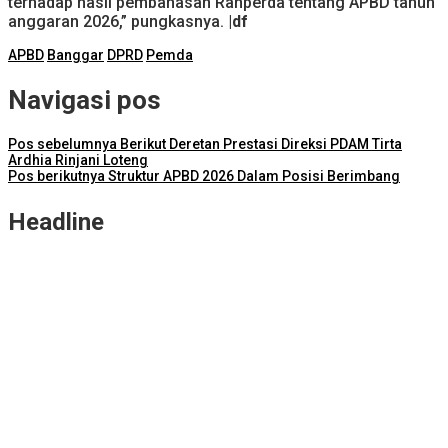
terhadap hasil pembahasan Ranperda tentang APBD tahun
anggaran 2026,” pungkasnya.
|df
APBD
Banggar
DPRD
Pemda
Navigasi pos
Pos sebelumnya
Berikut Deretan Prestasi Direksi PDAM Tirta
Ardhia Rinjani Loteng
Pos berikutnya
Struktur APBD 2026 Dalam Posisi Berimbang
Headline
ITDC Group dan Polda NTB Matangkan Persiapan Pertamina
Grand Prix of Indonesia 2026
Kejari Lombok Tengah Berhasil Selamatkan Rp2,16 Miliar PAD
ITDC dan IMI Teken Kerja Sama Pembelian 8.000 TIket MotoGP
Mandalika 2026
Kunjungi Kampung Nelayan Bilelando, Menko Pangan: Pemerintah
Targetkan Kenaikan Nilai Tukar Nelayan