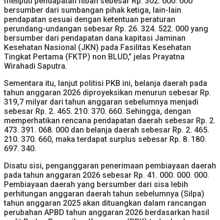
meliputi pendapatan hibah sebesar Rp. 302. 000. 000
bersumber dari sumbangan pihak ketiga, lain-lain
pendapatan sesuai dengan ketentuan peraturan
perundang-undangan sebesar Rp. 26. 324. 522. 000 yang
bersumber dari pendapatan dana kapitasi Jaminan
Kesehatan Nasional (JKN) pada Fasilitas Kesehatan
Tingkat Pertama (FKTP) non BLUD,” jelas Prayatna
Wirahadi Saputra.
Sementara itu, lanjut politisi PKB ini, belanja daerah pada
tahun anggaran 2026 diproyeksikan menurun sebesar Rp.
319,7 milyar dari tahun anggaran sebelumnya menjadi
sebesar Rp. 2. 465. 210. 370. 660. Sehingga, dengan
memperhatikan rencana pendapatan daerah sebesar Rp. 2.
473. 391. 068. 000 dan belanja daerah sebesar Rp. 2. 465.
210. 370. 660, maka terdapat surplus sebesar Rp. 8. 180.
697. 340.
Disatu sisi, penganggaran penerimaan pembiayaan daerah
pada tahun anggaran 2026 sebesar Rp. 41. 000. 000. 000.
Pembiayaan daerah yang bersumber dari sisa lebih
perhitungan anggaran daerah tahun sebelumnya (Silpa)
tahun anggaran 2025 akan dituangkan dalam rancangan
perubahan APBD tahun anggaran 2026 berdasarkan hasil