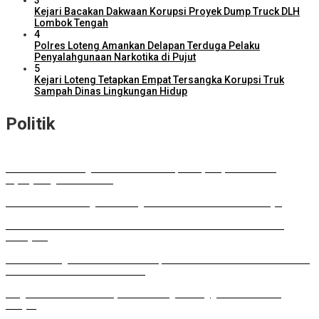
3
Kejari Bacakan Dakwaan Korupsi Proyek Dump Truck DLH
Lombok Tengah
4
Polres Loteng Amankan Delapan Terduga Pelaku
Penyalahgunaan Narkotika di Pujut
5
Kejari Loteng Tetapkan Empat Tersangka Korupsi Truk
Sampah Dinas Lingkungan Hidup
Politik
DPD RI Kawal Program Prioritas NTB, Serap Aspirasi untuk
Diperjuangkan di Pusat
DPRD Lombok Tengah Dukung Perluasan Parkir RSUD Praya
Musda HKTI: Gubernur Tawarkan Model Pertanian ala FELDA
Malaysia
Lombok Tengah Luncurkan BESTI, Gerakan Tanam Cabai Bersama
Siswa untuk Kendalikan Inflasi
Wagub NTB: Perkuat Koperasi sebagai Penggerak Ekonomi
Rakyat