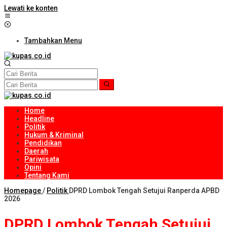
Lewati ke konten
Tambahkan Menu
Home
Headline
Politik
Hukum & Kriminal
Pendidikan
Daerah
Pariwisata
Opini
Tentang Kami
Homepage
/
Politik
DPRD Lombok Tengah Setujui Ranperda APBD
2026
DPRD Lombok Tengah Setujui