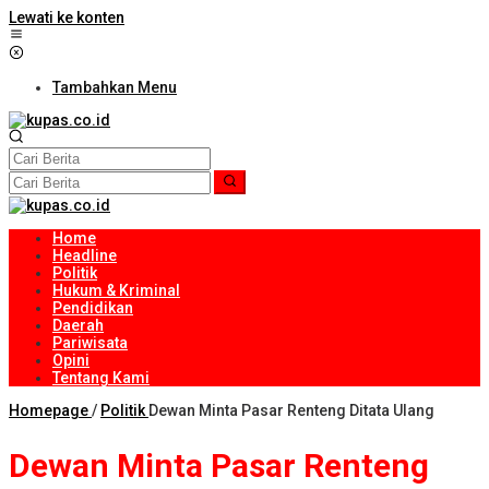
Lewati ke konten
Tambahkan Menu
Home
Headline
Politik
Hukum & Kriminal
Pendidikan
Daerah
Pariwisata
Opini
Tentang Kami
Homepage
/
Politik
Dewan Minta Pasar Renteng Ditata Ulang
Dewan Minta Pasar Renteng