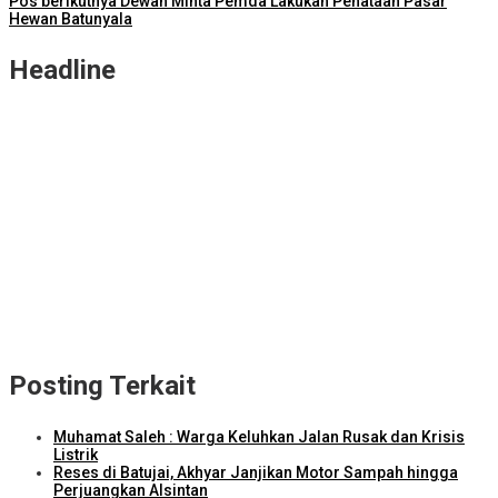
Pos berikutnya
Dewan Minta Pemda Lakukan Penataan Pasar
Hewan Batunyala
Headline
NTB Selangkah Lagi Terapkan Sistem Manajemen Talenta ASN
ITDC Group dan Polda NTB Matangkan Persiapan Pertamina
Grand Prix of Indonesia 2026
Kejari Lombok Tengah Berhasil Selamatkan Rp2,16 Miliar PAD
ITDC dan IMI Teken Kerja Sama Pembelian 8.000 TIket MotoGP
Mandalika 2026
Kunjungi Kampung Nelayan Bilelando, Menko Pangan: Pemerintah
Targetkan Kenaikan Nilai Tukar Nelayan
Posting Terkait
Muhamat Saleh : Warga Keluhkan Jalan Rusak dan Krisis
Listrik
Reses di Batujai, Akhyar Janjikan Motor Sampah hingga
Perjuangkan Alsintan