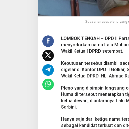
a
t
a
n
Suasana rapat pleno yang d
W
a
k
LOMBOK TENGAH –
DPD II Part
i
menyodorkan nama Lalu Muhamm
l
K
Wakil Ketua I DPRD setempat.
e
t
Keputusan tersebut diambil sec
u
digelar di Kantor DPD II Golkar,
a
Wakil Ketua DPRD, HL. Ahmad R
D
P
R
Pleno yang dipimpin langsung o
D
Humaidi tersebut menetapkan ti
L
ketua dewan, diantaranya Lalu 
o
Sarbini.
m
b
o
Hanya saja dari ketiga nama t
k
sebagai kandidat terkuat dan di
T