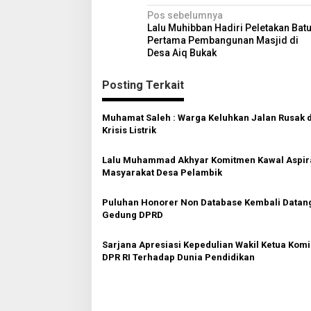
N
Pos sebelumnya
Lalu Muhibban Hadiri Peletakan Bat
a
Pertama Pembangunan Masjid di
v
Desa Aiq Bukak
i
Posting Terkait
g
a
Muhamat Saleh : Warga Keluhkan Jalan Rusak 
Krisis Listrik
s
i
Lalu Muhammad Akhyar Komitmen Kawal Aspir
p
Masyarakat Desa Pelambik
o
Puluhan Honorer Non Database Kembali Datan
s
Gedung DPRD
Sarjana Apresiasi Kepedulian Wakil Ketua Komi
DPR RI Terhadap Dunia Pendidikan