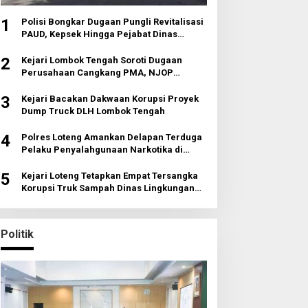
1
Polisi Bongkar Dugaan Pungli Revitalisasi
PAUD, Kepsek Hingga Pejabat Dinas
Diperiksa
2
Kejari Lombok Tengah Soroti Dugaan
Perusahaan Cangkang PMA, NJOP
Jomplang dan Anomali Transaksi Tanah
Wisata
3
Kejari Bacakan Dakwaan Korupsi Proyek
Dump Truck DLH Lombok Tengah
4
Polres Loteng Amankan Delapan Terduga
Pelaku Penyalahgunaan Narkotika di
Pujut
5
Kejari Loteng Tetapkan Empat Tersangka
Korupsi Truk Sampah Dinas Lingkungan
Hidup
Politik