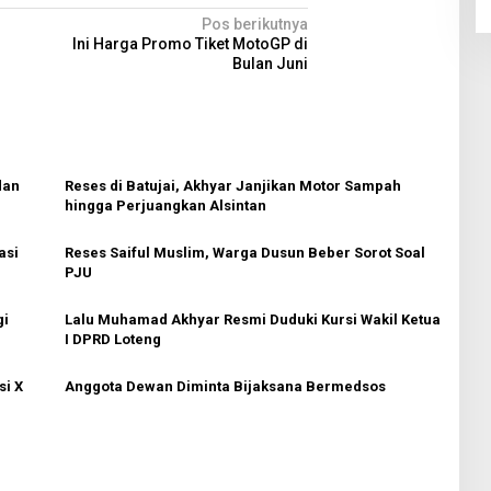
Pos berikutnya
u
Ini Harga Promo Tiket MotoGP di
Bulan Juni
dan
Reses di Batujai, Akhyar Janjikan Motor Sampah
hingga Perjuangkan Alsintan
asi
Reses Saiful Muslim, Warga Dusun Beber Sorot Soal
PJU
gi
Lalu Muhamad Akhyar Resmi Duduki Kursi Wakil Ketua
I DPRD Loteng
si X
Anggota Dewan Diminta Bijaksana Bermedsos