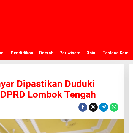
nal
Pendidikan
Daerah
Pariwisata
Opini
Tentang Kami
ar Dipastikan Duduki
a DPRD Lombok Tengah