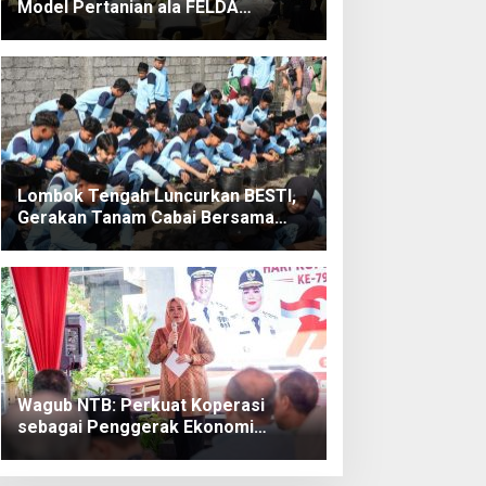
Model Pertanian ala FELDA
Malaysia
Lombok Tengah Luncurkan BESTI,
Gerakan Tanam Cabai Bersama
Siswa untuk Kendalikan Inflasi
Wagub NTB: Perkuat Koperasi
sebagai Penggerak Ekonomi
Rakyat