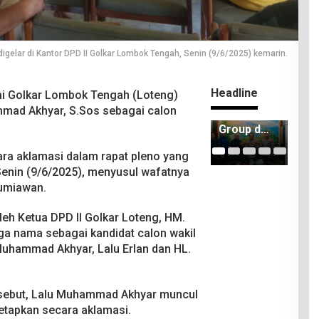
igelar di Kantor DPD II Golkar Lombok Tengah, Senin (9/6/2025) kemarin.
Headline
ai Golkar Lombok Tengah (Loteng)
ad Akhyar, S.Sos sebagai calon
ITDC
Kejari
ITD
Group dan
Lombok
IMI
Polda
Tengah
Ker
ara aklamasi dalam rapat pleno yang
NTB
Berhasil
Sa
 Senin (9/6/2025), menyusul wafatnya
Matangka
Selamatk
Pem
n
an Rp2,16
n 8
umiawan.
Persiapan
Miliar
TIk
Pertamin
PAD
Mo
leh Ketua DPD II Golkar Loteng, HM.
a Grand
Man
ga nama sebagai kandidat calon wakil
Prix of
202
Muhammad Akhyar, Lalu Erlan dan HL.
Indonesia
2026
ersebut, Lalu Muhammad Akhyar muncul
tetapkan secara aklamasi.