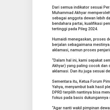
e
Dari semua indikator sesuai Per
n
g
Muhammad Akhyar memperoleh ni
a
sebagai anggota dewan lebih dar
h
bendahara partai, kualifikasi pe
tertinggi pada Pileg 2024.
Humaidi menegaskan, proses de
berjalan sebagaimana mestinya.
aklamasi, namun proses penjari
“Dalam hal ini, kami sepakat s
Akhyar) yang paling cocok dan 
aklamasi. Dan itu juga sesuai d
Sementara itu, Ketua Forum Pim
Yahya, menyambut baik hasil ple
DPRD terpilih nantinya bisa me
fokus pada basis dukungannya 
“Agar nanti wakil pimpinan dew