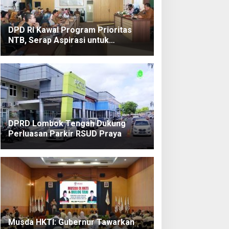
DPD RI Kawal Program Prioritas
NTB, Serap Aspirasi untuk
Diperjuangkan di Pusat
C dan
Kunjungi
Torehkan
 Teken
Kampung
Prestasi
ja
Nelayan
di
ma
Bilelando,
Lombok
DPRD Lombok Tengah Dukung
belia
Menko
Tengah,
Perluasan Parkir RSUD Praya
.000
Pangan:
Kajari
et
Pemerint
Terbaik
toGP
ah
se-NTB
dalika
Targetka
Putri Ayu
6
n
Wulandari
Kenaikan
Promosi
Nilai
ke Kulon
Tukar
Progo
Nelayan
Musda HKTI: Gubernur Tawarkan