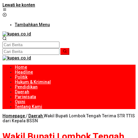
Lewati ke konten
Tambahkan Menu
Home
Headline
Politik
Hukum & Kriminal
Pendidikan
Daerah
Pariwisata
Opini
Tentang Kami
Homepage
/
Daerah
Wakil Bupati Lombok Tengah Terima STR TTIS
dari Kepala BSSN
Wakil Bupati Lombok Tengah