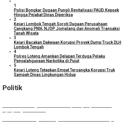
1
Polisi Bongkar Dugaan Pungli Revitalisasi PAUD, Kepsek
Hingga Pejabat Dinas Diperiksa
2
Kejari Lombok Tengah Soroti Dugaan Perusahaan
Cangkang PMA, NJOP Jomplang dan Anomali Transaksi
Tanah Wisata
3
Kejari Bacakan Dakwaan Korupsi Proyek Dump Truck DLH
Lombok Tengah
4
Polres Loteng Amankan Delapan Terduga Pelaku
Penyalahgunaan Narkotika di Pujut
5
Kejari Loteng Tetapkan Empat Tersangka Korupsi Truk
Sampah Dinas Lingkungan Hidup
Politik
DPD RI Kawal Program Prioritas NTB, Serap Aspirasi untuk
Diperjuangkan di Pusat
DPRD Lombok Tengah Dukung Perluasan Parkir RSUD Praya
Musda HKTI: Gubernur Tawarkan Model Pertanian ala FELDA