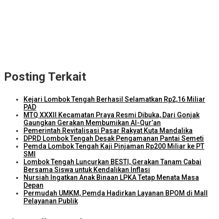
Kejari Lombok Tengah Berhasil Selamatkan Rp2,16 Miliar PAD
ITDC dan IMI Teken Kerja Sama Pembelian 8.000 TIket MotoGP
Mandalika 2026
Kunjungi Kampung Nelayan Bilelando, Menko Pangan: Pemerintah
Targetkan Kenaikan Nilai Tukar Nelayan
Posting Terkait
Kejari Lombok Tengah Berhasil Selamatkan Rp2,16 Miliar
PAD
MTQ XXXII Kecamatan Praya Resmi Dibuka, Dari Gonjak
Gaungkan Gerakan Membumikan Al-Qur’an
Pemerintah Revitalisasi Pasar Rakyat Kuta Mandalika
DPRD Lombok Tengah Desak Pengamanan Pantai Semeti
Pemda Lombok Tengah Kaji Pinjaman Rp200 Miliar ke PT
SMI
Lombok Tengah Luncurkan BESTI, Gerakan Tanam Cabai
Bersama Siswa untuk Kendalikan Inflasi
Nursiah Ingatkan Anak Binaan LPKA Tetap Menata Masa
Depan
Permudah UMKM, Pemda Hadirkan Layanan BPOM di Mall
Pelayanan Publik