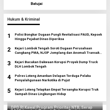
Batujai
Hukum & Kriminal
1
Polisi Bongkar Dugaan Pungli Revitalisasi PAUD, Kepsek
Hingga Pejabat Dinas Diperiksa
2
Kejari Lombok Tengah Soroti Dugaan Perusahaan
Cangkang PMA, NJOP Jomplang dan Anomali Transaksi
Tanah Wisata
3
Kejari Bacakan Dakwaan Korupsi Proyek Dump Truck
DLH Lombok Tengah
4
Polres Loteng Amankan Delapan Terduga Pelaku
Penyalahgunaan Narkotika di Pujut
5
Kejari Loteng Tetapkan Empat Tersangka Korupsi Truk
Sampah Dinas Lingkungan Hidup
DPD RI Kawal Program Prioritas NTB, Serap