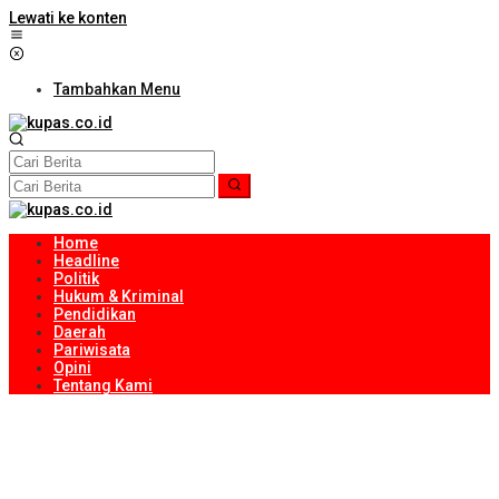
Lewati ke konten
Tambahkan Menu
Home
Headline
Politik
Hukum & Kriminal
Pendidikan
Daerah
Pariwisata
Opini
Tentang Kami
Sambut HUT Ke-81 RI, Ribuan Bendera Merah Putih Dibagikan
kepada Masyarakat
NTB Selangkah Lagi Terapkan Sistem Manajemen Talenta ASN