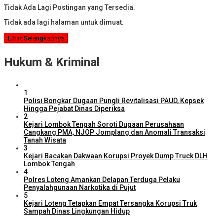
Tidak Ada Lagi Postingan yang Tersedia.
Tidak ada lagi halaman untuk dimuat.
Lihat Selengkapnya
Hukum & Kriminal
1
Polisi Bongkar Dugaan Pungli Revitalisasi PAUD, Kepsek
Hingga Pejabat Dinas Diperiksa
2
Kejari Lombok Tengah Soroti Dugaan Perusahaan
Cangkang PMA, NJOP Jomplang dan Anomali Transaksi
Tanah Wisata
3
Kejari Bacakan Dakwaan Korupsi Proyek Dump Truck DLH
Lombok Tengah
4
Polres Loteng Amankan Delapan Terduga Pelaku
Penyalahgunaan Narkotika di Pujut
5
Kejari Loteng Tetapkan Empat Tersangka Korupsi Truk
Sampah Dinas Lingkungan Hidup