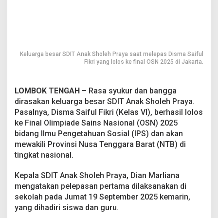
i
n
s
N
a
s
Keluarga besar SDIT Anak Sholeh Praya saat melepas Disma Saiful
i
Fikri yang lolos ke final OSN 2025 di Jakarta.
o
n
a
LOMBOK TENGAH –
Rasa syukur dan bangga
l
dirasakan keluarga besar SDIT Anak Sholeh Praya.
d
Pasalnya, Disma Saiful Fikri (Kelas VI), berhasil lolos
i
J
ke Final Olimpiade Sains Nasional (OSN) 2025
a
bidang Ilmu Pengetahuan Sosial (IPS) dan akan
k
mewakili Provinsi Nusa Tenggara Barat (NTB) di
a
tingkat nasional.
r
t
a
Kepala SDIT Anak Sholeh Praya, Dian Marliana
mengatakan pelepasan pertama dilaksanakan di
sekolah pada Jumat 19 September 2025 kemarin,
yang dihadiri siswa dan guru.