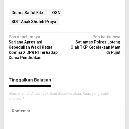
Disma Saiful Fikri
OSN
SDIT Anak Sholeh Praya
N
Pos sebelumnya
Pos berikutnya
Sarjana Apresiasi
Satlantas Polres Loteng
a
Kepedulian Wakil Ketua
Olah TKP Kecelakaan Maut
v
Komisi X DPR RI Terhadap
di Pujut
Dunia Pendidikan
i
g
a
Tinggalkan Balasan
s
i
Alamat email Anda tidak akan dipublikasikan.
Ruas yang wajib
ditandai
*
p
o
s