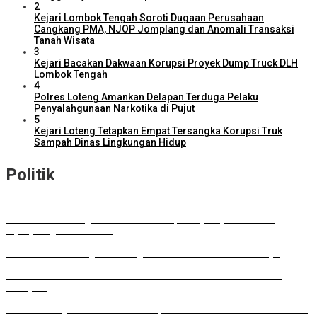
2
Kejari Lombok Tengah Soroti Dugaan Perusahaan
Cangkang PMA, NJOP Jomplang dan Anomali Transaksi
Tanah Wisata
3
Kejari Bacakan Dakwaan Korupsi Proyek Dump Truck DLH
Lombok Tengah
4
Polres Loteng Amankan Delapan Terduga Pelaku
Penyalahgunaan Narkotika di Pujut
5
Kejari Loteng Tetapkan Empat Tersangka Korupsi Truk
Sampah Dinas Lingkungan Hidup
Politik
DPD RI Kawal Program Prioritas NTB, Serap Aspirasi untuk
Diperjuangkan di Pusat
DPRD Lombok Tengah Dukung Perluasan Parkir RSUD Praya
Musda HKTI: Gubernur Tawarkan Model Pertanian ala FELDA
Malaysia
Lombok Tengah Luncurkan BESTI, Gerakan Tanam Cabai Bersama