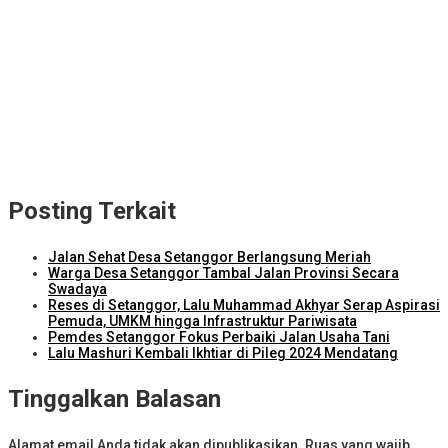
Kejari Lombok Tengah Berhasil Selamatkan Rp2,16 Miliar PAD
ITDC dan IMI Teken Kerja Sama Pembelian 8.000 TIket MotoGP
Mandalika 2026
Kunjungi Kampung Nelayan Bilelando, Menko Pangan: Pemerintah
Targetkan Kenaikan Nilai Tukar Nelayan
Torehkan Prestasi di Lombok Tengah, Kajari Terbaik se-NTB Putri
Ayu Wulandari Promosi ke Kulon Progo
Posting Terkait
Jalan Sehat Desa Setanggor Berlangsung Meriah
Warga Desa Setanggor Tambal Jalan Provinsi Secara
Swadaya
Reses di Setanggor, Lalu Muhammad Akhyar Serap Aspirasi
Pemuda, UMKM hingga Infrastruktur Pariwisata
Pemdes Setanggor Fokus Perbaiki Jalan Usaha Tani
Lalu Mashuri Kembali Ikhtiar di Pileg 2024 Mendatang
Tinggalkan Balasan
Alamat email Anda tidak akan dipublikasikan.
Ruas yang wajib