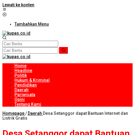
Lewati ke konten
Tambahkan Menu
Home
Headline
Politik
Hukum & Kriminal
Pendidikan
Daerah
Pariwisata
Opini
Tentang Kami
Homepage
/
Daerah
Desa Setanggor dapat Bantuan Internet dan
Listrik Gratis
Desa Setanggor dapat Bantuan