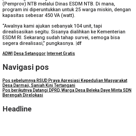
(Pemprov) NTB melalui Dinas ESDM NTB. Di mana,
program ini diperuntukkan untuk 25 warga miskin, dengan
kapasitas sebesar 450 VA (watt).
“Awalnya kami ajukan sebanyak 104 unit, tapi
direalisasikan segitu. Sisanya dialihkan ke Kementerian
ESDM RI. Sekarang sudah tahap survei, semoga bisa
segera direalisasi,” pungkasnya.
|df
ADWI
Desa Setanggor
Internet Gratis
Navigasi pos
Pos sebelumnya
RSUD Praya Apresiasi Kepedulian Masyarakat
Desa Darmaji, Saniah Kini Tertangani
Pos berikutnya
Datangi DPRD, Warga Desa Beleka Daye Minta SDN
Berengah Direlokasi
Headline
ITDC Group dan Polda NTB Matangkan Persiapan Pertamina
Grand Prix of Indonesia 2026