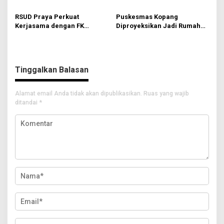
RSUD Praya
RSUD Praya Perkuat
Puskesmas Kopang
Kerjasama dengan FK
Diproyeksikan Jadi Rumah
Universitas Bumigora
Sakit Tipe D
Tinggalkan Balasan
Alamat email Anda tidak akan dipublikasikan.
Ruas yang wajib
ditandai
*