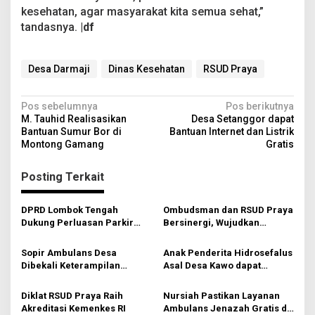
kesehatan, agar masyarakat kita semua sehat,”
tandasnya.
|df
Desa Darmaji
Dinas Kesehatan
RSUD Praya
N
Pos sebelumnya
Pos berikutnya
M. Tauhid Realisasikan
Desa Setanggor dapat
a
Bantuan Sumur Bor di
Bantuan Internet dan Listrik
v
Montong Gamang
Gratis
i
Posting Terkait
g
a
DPRD Lombok Tengah
Ombudsman dan RSUD Praya
s
Dukung Perluasan Parkir
Bersinergi, Wujudkan
RSUD Praya
Pelayanan Publik Semakin
i
Berkualitas
Sopir Ambulans Desa
Anak Penderita Hidrosefalus
p
Dibekali Keterampilan
Asal Desa Kawo dapat
Bantuan Hidup Dasar
Dukungan Lintas Sektor
o
Diklat RSUD Praya Raih
Nursiah Pastikan Layanan
s
Akreditasi Kemenkes RI
Ambulans Jenazah Gratis di