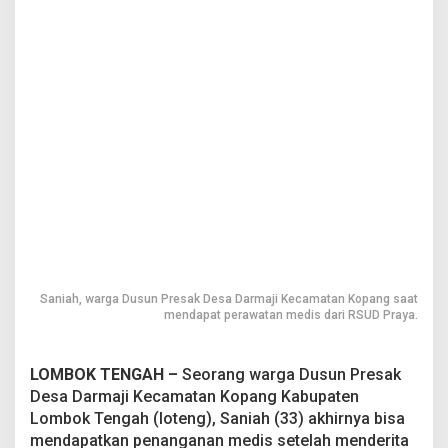
p
e
d
u
l
i
a
n
M
a
s
y
a
r
a
k
Saniah, warga Dusun Presak Desa Darmaji Kecamatan Kopang saat
a
mendapat perawatan medis dari RSUD Praya.
t
D
e
s
LOMBOK TENGAH –
Seorang warga Dusun Presak
a
Desa Darmaji Kecamatan Kopang Kabupaten
D
Lombok Tengah (loteng), Saniah (33) akhirnya bisa
a
mendapatkan penanganan medis setelah menderita
r