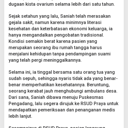
dugaan kista ovarium selama lebih dari satu tahun.
m
a
j
Sejak setahun yang lalu, Saniah telah merasakan
i
gejala sakit, namun karena minimnya literasi
,
kesehatan dan keterbatasan ekonomi keluarga, ia
S
hanya mengandalkan pengobatan tradisional.
a
n
Kondisi semakin berat karena pasien yang
i
merupakan seorang ibu rumah tangga harus
a
menjalani kehidupan tanpa pendampingan suami
h
yang telah pergi meninggalkannya.
K
i
n
Selama ini, ia tinggal bersama satu orang tua yang
i
sudah sepuh, sehingga nyaris tidak ada yang benar-
T
benar memperhatikan kesehatannya. Beruntung,
e
seorang kerabat jauh menghubungi ambulans desa.
r
t
Dari sana, Saniah dibawa menuju Puskesmas
a
Pengadang, lalu segera dirujuk ke RSUD Praya untuk
n
mendapatkan pemeriksaan dan penanganan medis
g
lebih lanjut.
a
n
i