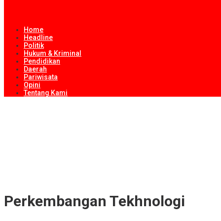
Home
Headline
Politik
Hukum & Kriminal
Pendidikan
Daerah
Pariwisata
Opini
Tentang Kami
Dispar Loteng Evaluasi Desa Wisata, Fokus Pembenahan Tata Kelo
Kejari Lombok Tengah Buka Ruang Dialog dengan Media untuk Perk
Pemprov NTB Perkuat Pertumbuhan Ekonomi Inklusif melalui UMK
Koperasi Desa Merah Putih Jadi Motor Penggerak Ekonomi Desa
ITDC Group dan Polda NTB Matangkan Persiapan Pertamina Grand P
Perkembangan Tekhnologi