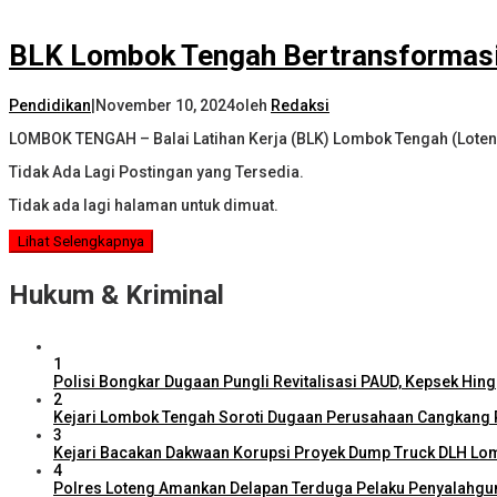
BLK Lombok Tengah Bertransformasi 
Pendidikan
|
November 10, 2024
oleh
Redaksi
LOMBOK TENGAH – Balai Latihan Kerja (BLK) Lombok Tengah (Loteng
Tidak Ada Lagi Postingan yang Tersedia.
Tidak ada lagi halaman untuk dimuat.
Lihat Selengkapnya
Hukum & Kriminal
1
Polisi Bongkar Dugaan Pungli Revitalisasi PAUD, Kepsek Hing
2
Kejari Lombok Tengah Soroti Dugaan Perusahaan Cangkang 
3
Kejari Bacakan Dakwaan Korupsi Proyek Dump Truck DLH Lo
4
Polres Loteng Amankan Delapan Terduga Pelaku Penyalahguna