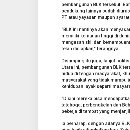
pembangunan BLK tersebut. Bahk
pendukung lainnya sudah diurus, 
PT atau yayasan maupun syarat 
“BLK ini nantinya akan menyas
memiliki kemauan tinggi di duni
mengasah skil dan kemampuanny
telah disiapkan,” terangnya.
Disamping itu juga, lanjut politi
Utara ini, pembangunan BLK ter
hidup di tengah masyarakat, khu
masyarakat yang tidak mampu j
kehidupan layak seperti masyar
“Disini mereka bisa mendapatkan
tataboga, perbengkelan dan Bah
bekerja di tempat yang menjanji
Ia berharap, dengan adanya BL
bisa lebih ditingkatkan lagi. Seb