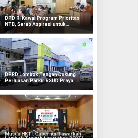
DPD RI Kawal Program Prioritas
NTB, Serap Aspirasi untuk
Diperjuangkan di Pusat
DPRD Lombok Tengah Dukung
Perluasan Parkir RSUD Praya
Musda HKTI: Gubernur Tawarkan