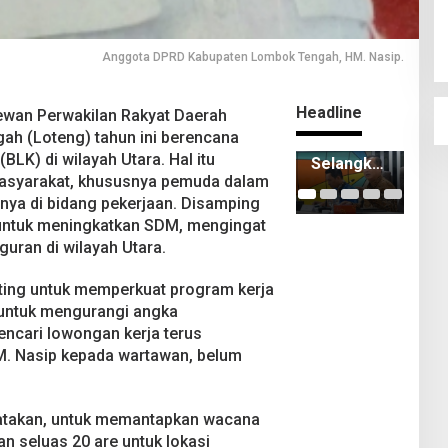
Anggota DPRD Kabupaten Lombok Tengah, HM. Nasip.
Headline
wan Perwakilan Rakyat Daerah
h (Loteng) tahun ini berencana
NTB
ITDC
Keja
BLK) di wilayah Utara. Hal itu
Selangka
Group dan
Lo
asyarakat, khususnya pemuda dalam
h Lagi
Polda
Ten
ya di bidang pekerjaan. Disamping
Terapkan
NTB
Ber
Sistem
Matangka
Sel
i untuk meningkatkan SDM, mengingat
Manajem
n
an 
uran di wilayah Utara.
en
Persiapan
Mili
Talenta
Pertamin
PA
ting untuk memperkuat program kerja
ASN
a Grand
 untuk mengurangi angka
Prix of
ncari lowongan kerja terus
Indonesia
HM. Nasip kepada wartawan, belum
2026
engatakan, untuk memantapkan wacana
han seluas 20 are untuk lokasi