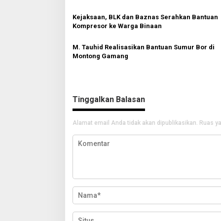
p
o
Kejaksaan, BLK dan Baznas Serahkan Bantuan
Kompresor ke Warga Binaan
s
M. Tauhid Realisasikan Bantuan Sumur Bor di
Montong Gamang
Tinggalkan Balasan
Alamat email Anda tidak akan dipublikasikan.
Ruas ya