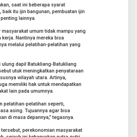
an, saat ini beberapa syarat
baik itu ijin bangunan, pembuatan ijin
penting lainnya.
ar masyarakat umum tidak mampu yang
a kerja. Nantinya mereka bisa
a melalui pelatihan-pelatihan yang
si ulung dapil Batukliang-Batukliang
sebut utuk meningkatkan penyataraan
susnya wilayah utara. Artinya,
uga memiliki hak untuk mendapatkan
akat lain pada umumnya.
 pelatihan-pelatihan seperti,
asa asing. Tujuannya agar bisa
kan di masa depannya,” tegasnya.
K tersebut, perekonomian masyarakat
ab, sejauh ini kebanyakan putra-putri