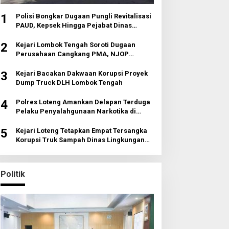
1
Polisi Bongkar Dugaan Pungli Revitalisasi
PAUD, Kepsek Hingga Pejabat Dinas
Diperiksa
2
Kejari Lombok Tengah Soroti Dugaan
Perusahaan Cangkang PMA, NJOP
Jomplang dan Anomali Transaksi Tanah
Wisata
3
Kejari Bacakan Dakwaan Korupsi Proyek
Dump Truck DLH Lombok Tengah
4
Polres Loteng Amankan Delapan Terduga
Pelaku Penyalahgunaan Narkotika di
Pujut
5
Kejari Loteng Tetapkan Empat Tersangka
Korupsi Truk Sampah Dinas Lingkungan
Hidup
Politik