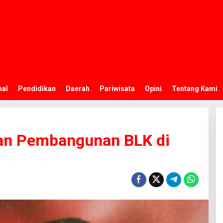
nal
Pendidikan
Daerah
Pariwisata
Opini
Tentang Kami
an Pembangunan BLK di