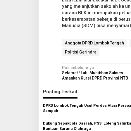
yang melanjutkan sekolah ke un
sarana BLK ini merupakan peluan
berkesempatan bekerja di peru
Manusia (SDM) bisa menyamai 
Anggota DPRD Lombok Tengah
Politisi Gerindra
N
Pos sebelumnya
Selamat ! Lalu Muhibban Sukses
a
Amankan Kursi DPRD Provinsi NTB
v
Posting Terkait
i
g
DPRD Lombok Tengah Usul Perdes Atasi Persoa
a
Sampah
s
Dukung Sepakbola Daerah, PSSI Loteng Salurk
i
Bantuan Sarana Olahraga