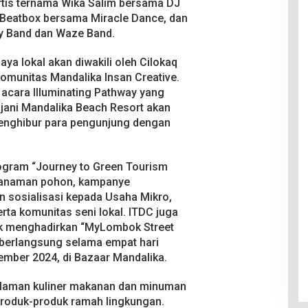
rtis ternama Wika Salim bersama DJ
k Beatbox bersama Miracle Dance, dan
y Band dan Waze Band.
ya lokal akan diwakili oleh Cilokaq
 komunitas Mandalika Insan Creative.
acara Illuminating Pathway yang
jani Mandalika Beach Resort akan
menghibur para pengunjung dengan
ogram “Journey to Green Tourism
nanaman pohon, kampanye
 sosialisasi kepada Usaha Mikro,
ta komunitas seni lokal. ITDC juga
 menghadirkan “MyLombok Street
an berlangsung selama empat hari
ember 2024, di Bazaar Mandalika.
alaman kuliner makanan dan minuman
produk-produk ramah lingkungan.