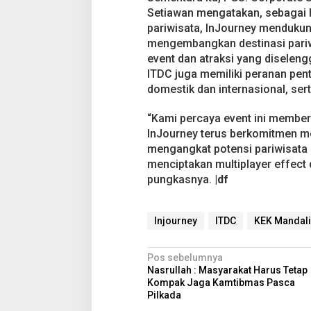
Setiawan mengatakan, sebagai h
pariwisata, InJourney menduku
mengembangkan destinasi pariwi
event dan atraksi yang diselen
ITDC juga memiliki peranan pen
domestik dan internasional, se
“Kami percaya event ini memberi
InJourney terus berkomitmen 
mengangkat potensi pariwisata 
menciptakan multiplayer effect d
pungkasnya.
|df
Injourney
ITDC
KEK Mandali
N
Pos sebelumnya
Nasrullah : Masyarakat Harus Tetap
a
Kompak Jaga Kamtibmas Pasca
v
Pilkada