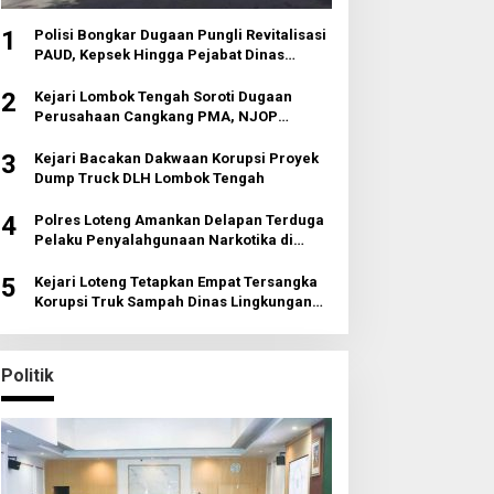
1
Polisi Bongkar Dugaan Pungli Revitalisasi
PAUD, Kepsek Hingga Pejabat Dinas
Diperiksa
2
Kejari Lombok Tengah Soroti Dugaan
Perusahaan Cangkang PMA, NJOP
Jomplang dan Anomali Transaksi Tanah
Wisata
3
Kejari Bacakan Dakwaan Korupsi Proyek
Dump Truck DLH Lombok Tengah
4
Polres Loteng Amankan Delapan Terduga
Pelaku Penyalahgunaan Narkotika di
Pujut
5
Kejari Loteng Tetapkan Empat Tersangka
Korupsi Truk Sampah Dinas Lingkungan
Hidup
Politik