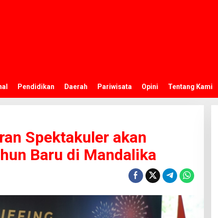
nal
Pendidikan
Daerah
Pariwisata
Opini
Tentang Kami
ran Spektakuler akan
hun Baru di Mandalika