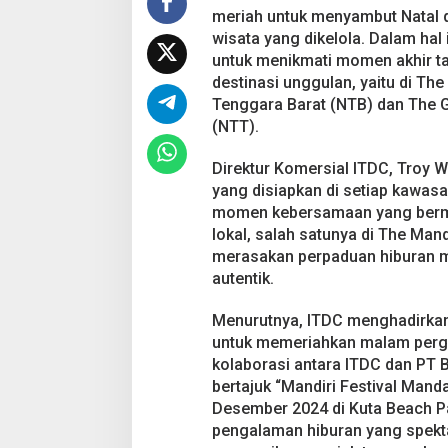
i
meriah untuk menyambut Natal d
a
wisata yang dikelola. Dalam hal
h
untuk menikmati momen akhir ta
k
destinasi unggulan, yaitu di Th
a
n
Tenggara Barat (NTB) dan The 
M
(NTT).
a
l
Direktur Komersial ITDC, Troy
a
yang disiapkan di setiap kawas
m
T
momen kebersamaan yang berm
a
lokal, salah satunya di The Man
h
merasakan perpaduan hiburan m
u
autentik.
n
B
a
Menurutnya, ITDC menghadirkan
r
untuk memeriahkan malam pergan
u
kolaborasi antara ITDC dan PT 
d
bertajuk “Mandiri Festival Manda
i
M
Desember 2024 di Kuta Beach Pa
a
pengalaman hiburan yang spekt
n