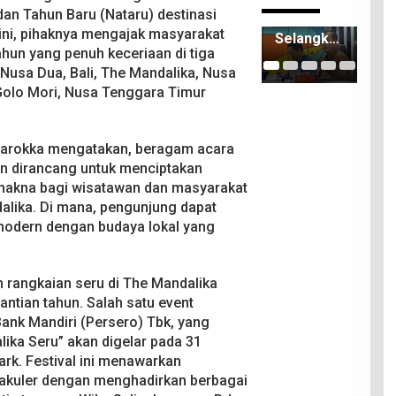
an Tahun Baru (Nataru) destinasi
NTB
ITDC
Keja
 ini, pihaknya mengajak masyarakat
Selangka
Group dan
Lo
hun yang penuh keceriaan di tiga
h Lagi
Polda
Ten
e Nusa Dua, Bali, The Mandalika, Nusa
Terapkan
NTB
Ber
Sistem
Matangka
Sel
Golo Mori, Nusa Tenggara Timur
Manajem
n
an 
en
Persiapan
Mili
Talenta
Pertamin
PA
 Warokka mengatakan, beragam acara
ASN
a Grand
an dirancang untuk menciptakan
Prix of
akna bagi wisatawan dan masyarakat
Indonesia
dalika. Di mana, pengunjung dapat
2026
odern dengan budaya lokal yang
 rangkaian seru di The Mandalika
tian tahun. Salah satu event
Bank Mandiri (Persero) Tbk, yang
lika Seru” akan digelar pada 31
rk. Festival ini menawarkan
akuler dengan menghadirkan berbagai