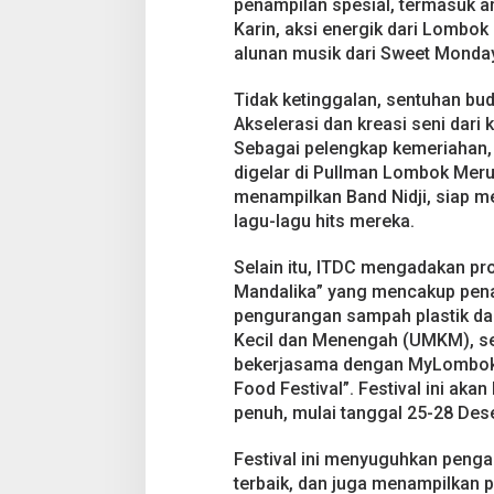
penampilan spesial, termasuk a
d
Karin, aksi energik dari Lombo
a
alunan musik dari Sweet Monda
l
i
k
Tidak ketinggalan, sentuhan buda
a
Akselerasi dan kreasi seni dari
Sebagai pelengkap kemeriahan, 
digelar di Pullman Lombok Meru
menampilkan Band Nidji, siap 
lagu-lagu hits mereka.
Selain itu, ITDC mengadakan pr
Mandalika” yang mencakup pe
pengurangan sampah plastik dan
Kecil dan Menengah (UMKM), ser
bekerjasama dengan MyLombok
Food Festival”. Festival ini ak
penuh, mulai tanggal 25-28 Des
Festival ini menyuguhkan peng
terbaik, dan juga menampilkan 