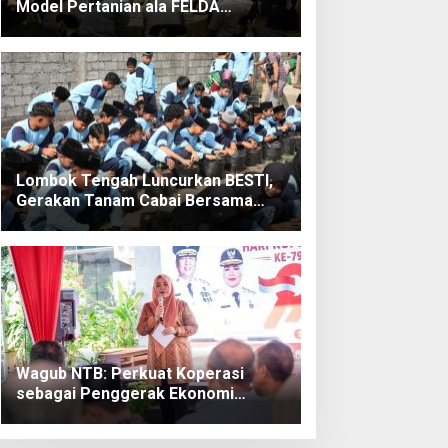
Model Pertanian ala FELDA
Malaysia
Lombok Tengah Luncurkan BESTI,
Gerakan Tanam Cabai Bersama
Siswa untuk Kendalikan Inflasi
Wagub NTB: Perkuat Koperasi
sebagai Penggerak Ekonomi
Rakyat