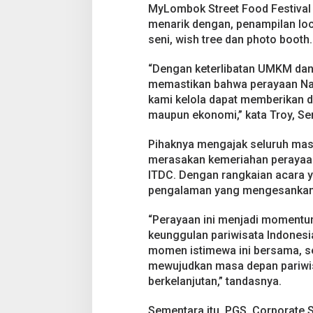
MyLombok Street Food Festival
menarik dengan, penampilan loc
seni, wish tree dan photo booth.
“Dengan keterlibatan UMKM dan p
memastikan bahwa perayaan Nat
kami kelola dapat memberikan da
maupun ekonomi,” kata Troy, Se
Pihaknya mengajak seluruh mas
merasakan kemeriahan perayaan 
ITDC. Dengan rangkaian acara 
pengalaman yang mengesankan
“Perayaan ini menjadi momentu
keunggulan pariwisata Indonesia
momen istimewa ini bersama, s
mewujudkan masa depan pariwis
berkelanjutan,” tandasnya.
Sementara itu, PGS. Corporate S