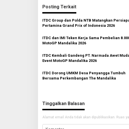
i
Posting Terkait
g
a
ITDC Group dan Polda NTB Matangkan Persiap
Pertamina Grand Prix of Indonesia 2026
s
i
ITDC dan IMI Teken Kerja Sama Pembelian 8.000
p
MotoGP Mandalika 2026
o
ITDC Kembali Gandeng PT. Narmada Awet Muda
s
Event MotoGP Mandalika 2026
ITDC Dorong UMKM Desa Penyangga Tumbuh
Bersama Perkembangan The Mandalika
Tinggalkan Balasan
Alamat email Anda tidak akan dipublikasikan.
Ruas ya