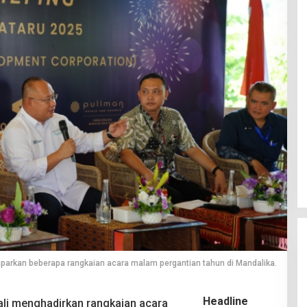
aparkan beberapa rangkaian acara malam pergantian tahun di Mandalika.
Headline
li menghadirkan rangkaian acara