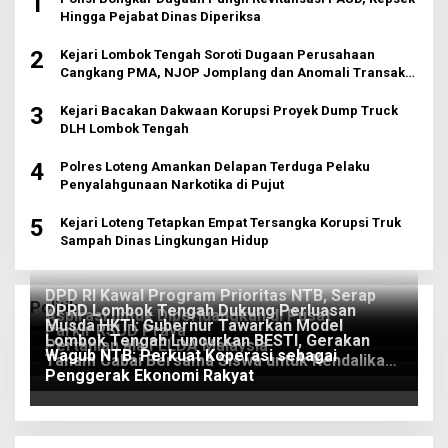
1
Hingga Pejabat Dinas Diperiksa
2
Kejari Lombok Tengah Soroti Dugaan Perusahaan
Cangkang PMA, NJOP Jomplang dan Anomali Transaksi
Tanah Wisata
3
Kejari Bacakan Dakwaan Korupsi Proyek Dump Truck
DLH Lombok Tengah
4
Polres Loteng Amankan Delapan Terduga Pelaku
Penyalahgunaan Narkotika di Pujut
5
Kejari Loteng Tetapkan Empat Tersangka Korupsi Truk
Sampah Dinas Lingkungan Hidup
DPD RI Kawal Program Prioritas NTB, Serap
Politik
DPRD Lombok Tengah Dukung Perluasan
Aspirasi untuk Diperjuangkan di Pusat
Musda HKTI: Gubernur Tawarkan Model
Parkir RSUD Praya
Lombok Tengah Luncurkan BESTI, Gerakan
Pertanian ala FELDA Malaysia
Wagub NTB: Perkuat Koperasi sebagai
Tanam Cabai Bersama Siswa untuk Kendalikan
Penggerak Ekonomi Rakyat
Inflasi