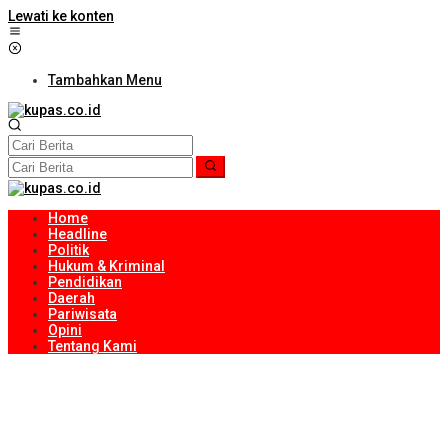
Lewati ke konten
Tambahkan Menu
Home
Headline
Politik
Hukum & Kriminal
Pendidikan
Daerah
Pariwisata
Opini
Tentang Kami
ITDC Group dan Polda NTB Matangkan Persiapan Pertamina
Grand Prix of Indonesia 2026
Kejari Lombok Tengah Berhasil Selamatkan Rp2,16 Miliar PAD