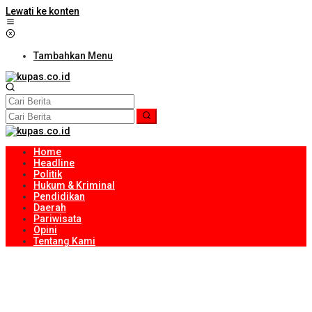
Lewati ke konten
Tambahkan Menu
Home
Headline
Politik
Hukum & Kriminal
Pendidikan
Daerah
Pariwisata
Opini
Tentang Kami
Bayu Novrian Dinata Resmi Jabat Kajari Lombok Tengah
InJourney Hospitality House Bekali Masyarakat Desa Wisata
Standar Layanan Berkualitas