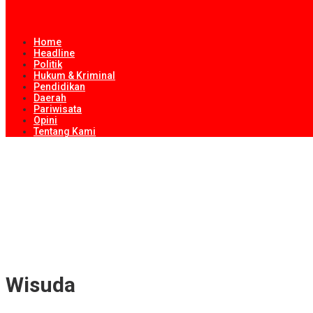
Home
Headline
Politik
Hukum & Kriminal
Pendidikan
Daerah
Pariwisata
Opini
Tentang Kami
Dispar Loteng Evaluasi Desa Wisata, Fokus Pembenahan Tata Kelo
Kejari Lombok Tengah Buka Ruang Dialog dengan Media untuk Perk
Pemprov NTB Perkuat Pertumbuhan Ekonomi Inklusif melalui UMK
Koperasi Desa Merah Putih Jadi Motor Penggerak Ekonomi Desa
ITDC Group dan Polda NTB Matangkan Persiapan Pertamina Grand P
Wisuda