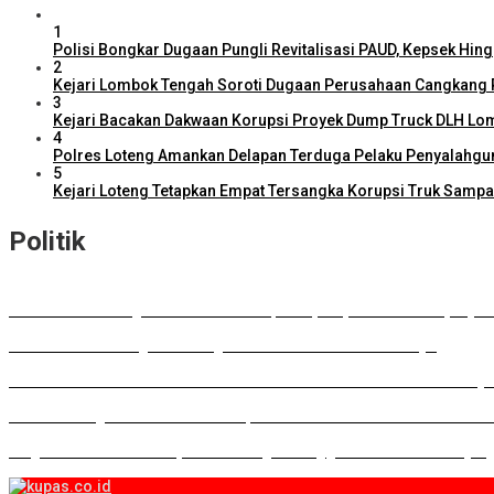
1
Polisi Bongkar Dugaan Pungli Revitalisasi PAUD, Kepsek Hing
2
Kejari Lombok Tengah Soroti Dugaan Perusahaan Cangkang 
3
Kejari Bacakan Dakwaan Korupsi Proyek Dump Truck DLH Lo
4
Polres Loteng Amankan Delapan Terduga Pelaku Penyalahguna
5
Kejari Loteng Tetapkan Empat Tersangka Korupsi Truk Samp
Politik
DPD RI Kawal Program Prioritas NTB, Serap Aspirasi untuk Diperjua
DPRD Lombok Tengah Dukung Perluasan Parkir RSUD Praya
Musda HKTI: Gubernur Tawarkan Model Pertanian ala FELDA Malays
Lombok Tengah Luncurkan BESTI, Gerakan Tanam Cabai Bersama Sis
Wagub NTB: Perkuat Koperasi sebagai Penggerak Ekonomi Rakyat