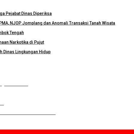
ga Pejabat Dinas Diperiksa
PMA, NJOP Jomplang dan Anomali Transaksi Tanah Wisata
mbok Tengah
an Narkotika di Pujut
ah Dinas Lingkungan Hidup
ngkan di Pusat
ia
wa untuk Kendalikan Inflasi