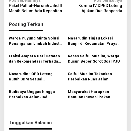
N
Pos sebelumnya
Pos berikutnya
Paket Pathul-Nursiah Jilid II
Komisi IV DPRD Loteng
a
Masih Belum Ada Kepastian
Ajukan Dua Ranperda
v
Posting Terkait
i
g
Warga Puyung Minta Solusi
Nasarudin Tinjau Lokasi
a
Penanganan Limbah Industri
Banjir di Kecamatan Praya
s
Tahu-Tempe
Barat
Fraksi Ampera Beri Catatan
Reses Saiful Muslim, Warga
i
dan Rekomendasi Terhadap
Dusun Beber Sorot Soal PJU
p
Empat Ranperda
o
Nasarudin : OPD Loteng
Saiful Muslim Tekankan
Butuh SDM Sesuai
Perbaikan Ruas Jalan
s
Kompetensi
Budidaya Unggas hingga
Masyarakat Harapkan
Perbaikan Jalan Jadi
Bantuan Inovasi Pakan
Kebutuhan Masyarakat
Ternak hingga Pengolahan
Kopang-Janapria
Hasil Pertanian
Tinggalkan Balasan