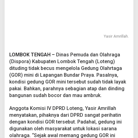
n
i
P
r
a
y
Yasir Amrillah.
a
LOMBOK TENGAH –
Dinas Pemuda dan Olahraga
(Dispora) Kabupaten Lombok Tengah (Loteng)
dituding tidak becus mengelola Gedung Olahrtaga
(GOR) mini di Lapangan Bundar Praya. Pasalnya,
kondisi gedung GOR mini tersebut sudah tidak layak
pakai. Bahkan, parahnya sebagian atap dan dinding
bangunan sudah bocor dan mau ambruk.
Anggota Komisi IV DPRD Loteng, Yasir Amrillah
menyatakan, pihaknya dari DPRD sangat perihatin
dengan kondisi GOR tersebut. Padahal, gedung ini
digunakan oleh masyarakat untuk lokasi sarana
olahraga. “Sejak awal memang gedung GOR ini