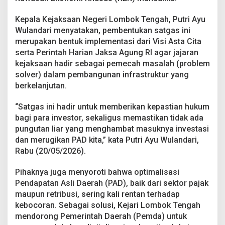
t
u
Kepala Kejaksaan Negeri Lombok Tengah, Putri Ayu
k
Wulandari menyatakan, pembentukan satgas ini
S
merupakan bentuk implementasi dari Visi Asta Cita
a
serta Perintah Harian Jaksa Agung RI agar jajaran
t
g
kejaksaan hadir sebagai pemecah masalah (problem
a
solver) dalam pembangunan infrastruktur yang
s
berkelanjutan.
K
h
“Satgas ini hadir untuk memberikan kepastian hukum
u
s
bagi para investor, sekaligus memastikan tidak ada
u
pungutan liar yang menghambat masuknya investasi
s
dan merugikan PAD kita,” kata Putri Ayu Wulandari,
Rabu (20/05/2026).
Pihaknya juga menyoroti bahwa optimalisasi
Pendapatan Asli Daerah (PAD), baik dari sektor pajak
maupun retribusi, sering kali rentan terhadap
kebocoran. Sebagai solusi, Kejari Lombok Tengah
mendorong Pemerintah Daerah (Pemda) untuk