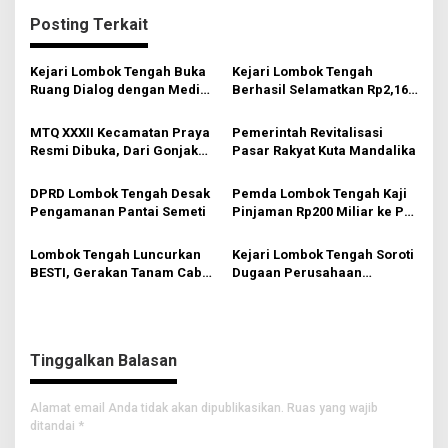
i
Posting Terkait
g
a
Kejari Lombok Tengah Buka
Kejari Lombok Tengah
s
Ruang Dialog dengan Media
Berhasil Selamatkan Rp2,16
untuk Perkuat Transparansi
Miliar PAD
i
Publik
MTQ XXXII Kecamatan Praya
Pemerintah Revitalisasi
p
Resmi Dibuka, Dari Gonjak
Pasar Rakyat Kuta Mandalika
Gaungkan Gerakan
o
Membumikan Al-Qur’an
DPRD Lombok Tengah Desak
Pemda Lombok Tengah Kaji
s
Pengamanan Pantai Semeti
Pinjaman Rp200 Miliar ke PT
SMI
Lombok Tengah Luncurkan
Kejari Lombok Tengah Soroti
BESTI, Gerakan Tanam Cabai
Dugaan Perusahaan
Bersama Siswa untuk
Cangkang PMA, NJOP
Kendalikan Inflasi
Jomplang dan Anomali
Transaksi Tanah Wisata
Tinggalkan Balasan
Alamat email Anda tidak akan dipublikasikan.
Ruas yang wajib
ditandai
*