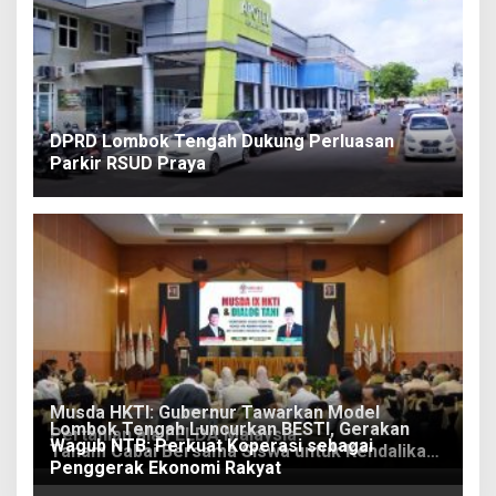
DPRD Lombok Tengah Dukung Perluasan
Parkir RSUD Praya
Musda HKTI: Gubernur Tawarkan Model
Lombok Tengah Luncurkan BESTI, Gerakan
Pertanian ala FELDA Malaysia
Wagub NTB: Perkuat Koperasi sebagai
Tanam Cabai Bersama Siswa untuk Kendalikan
Penggerak Ekonomi Rakyat
Inflasi