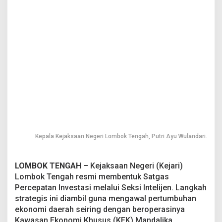
i
k
a
,
K
e
j
a
r
i
L
o
m
b
o
Kepala Kejaksaan Negeri Lombok Tengah, Putri Ayu Wulandari.
k
T
e
LOMBOK TENGAH –
Kejaksaan Negeri (Kejari)
n
g
Lombok Tengah resmi membentuk Satgas
a
Percepatan Investasi melalui Seksi Intelijen. Langkah
h
strategis ini diambil guna mengawal pertumbuhan
B
ekonomi daerah seiring dengan beroperasinya
e
Kawasan Ekonomi Khusus (KEK) Mandalika.
n