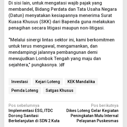
Di sisi lain, untuk mengatasi wajib pajak yang
membandel, Bidang Perdata dan Tata Usaha Negara
(Datun) menyatakan kesiapannya menerima Surat
Kuasa Khusus (SKK) dari Bapenda guna melakukan
penagihan secara litigasi maupun non-litigasi.
“Melalui sinergi lintas sektor ini, kami berkomitmen
untuk terus mengawal, mengamankan, dan
mendampingi jalannya pembangunan demi
mewujudkan Lombok Tengah yang maju dan
sejahtera,” pungkasnya.
|df
Investasi
Kejari Loteng
KEK Mandalika
Pemda Loteng
Satgas Khusus
N
Pos sebelumnya
Pos berikutnya
Implementasi ESG, ITDC
Dikes Loteng Gelar Kegiatan
a
Dorong Sanitasi
Peningkatan Mutu Internal
v
Berkelanjutan di SDN 2 Kuta
Pelayanan Puskesmas