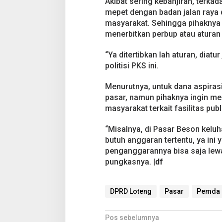
Akibat sering kebanjiran, ter
mepet dengan badan jalan raya 
masyarakat. Sehingga pihakny
menerbitkan perbup atau aturan
“Ya ditertibkan lah aturan, diatur
politisi PKS ini.
Menurutnya, untuk dana aspirasi
pasar, namun pihaknya ingin me
masyarakat terkait fasilitas publ
“Misalnya, di Pasar Beson keluh
butuh anggaran tertentu, ya ini y
penganggarannya bisa saja lewat
pungkasnya.
|df
DPRD Loteng
Pasar
Pemda 
N
Pos sebelumnya