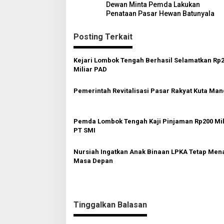
Dewan Minta Pemda Lakukan
a
Penataan Pasar Hewan Batunyala
v
Posting Terkait
i
g
Kejari Lombok Tengah Berhasil Selamatkan Rp2
a
Miliar PAD
s
Pemerintah Revitalisasi Pasar Rakyat Kuta Man
i
p
o
Pemda Lombok Tengah Kaji Pinjaman Rp200 Mil
PT SMI
s
Nursiah Ingatkan Anak Binaan LPKA Tetap Men
Masa Depan
Tinggalkan Balasan