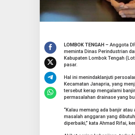
h
P
a
s
a
r
LOMBOK TENGAH –
Anggota DP
meminta Dinas Perindustrian d
Kabupaten Lombok Tengah (Lot
pasar.
Hal ini menindaklanjuti persoa
Kecamatan Janapria, yang menj
tersebut kerap mengalami banji
permasalahan drainase yang bu
“Kalau memang ada banjir atau 
masalah anggaran yang dibutuhka
diperbaiki,” kata Ahmad Rifai, ke