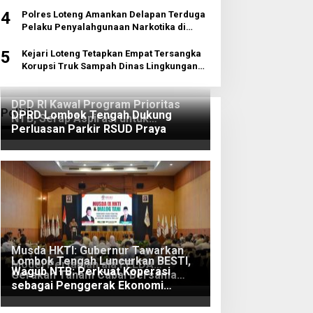
4
Polres Loteng Amankan Delapan Terduga
Pelaku Penyalahgunaan Narkotika di
Pujut
5
Kejari Loteng Tetapkan Empat Tersangka
Korupsi Truk Sampah Dinas Lingkungan
Hidup
DPD RI Kawal Program Prioritas
Politik
DPRD Lombok Tengah Dukung
NTB, Serap Aspirasi untuk
Perluasan Parkir RSUD Praya
Diperjuangkan di Pusat
Musda HKTI: Gubernur Tawarkan
Lombok Tengah Luncurkan BESTI,
Model Pertanian ala FELDA
Wagub NTB: Perkuat Koperasi
Gerakan Tanam Cabai Bersama
Malaysia
sebagai Penggerak Ekonomi
Siswa untuk Kendalikan Inflasi
Rakyat