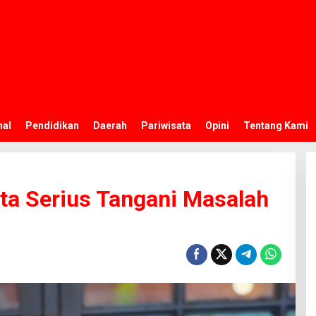
nal
Pendidikan
Daerah
Pariwisata
Opini
Tentang Kami
ta Serius Tangani Masalah