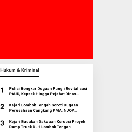
Hukum & Kriminal
1
Polisi Bongkar Dugaan Pungli Revitalisasi
PAUD, Kepsek Hingga Pejabat Dinas
Diperiksa
2
Kejari Lombok Tengah Soroti Dugaan
Perusahaan Cangkang PMA, NJOP
Jomplang dan Anomali Transaksi Tanah
Wisata
3
Kejari Bacakan Dakwaan Korupsi Proyek
Dump Truck DLH Lombok Tengah