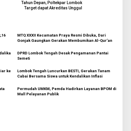
Tahun Depan, Poltekpar Lombok
Target dapat Akreditas Unggul
,16
MTQ XXXII Kecamatan Praya Resmi Dibuka, Dari
Gonjak Gaungkan Gerakan Membumikan Al-Qur’an
dalika
DPRD Lombok Tengah Desak Pengamanan Pantai
Semeti
iar ke
Lombok Tengah Luncurkan BESTI, Gerakan Tanam
Cabai Bersama Siswa untuk Kendalikan Inflasi
ata
Permudah UMKM, Pemda Hadirkan Layanan BPOM di
Mall Pelayanan Publik