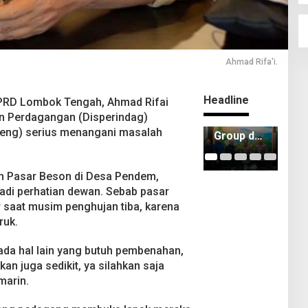
Ahmad Rifa'i.
Headline
RD Lombok Tengah, Ahmad Rifai
an Perdagangan (Disperindag)
ITDC
Kejari
ITD
eng) serius menangani masalah
Group dan
Lombok
IMI
Polda
Tengah
Ker
NTB
Berhasil
Sa
lan Pasar Beson di Desa Pendem,
Matangka
Selamatk
Pem
n
an Rp2,16
n 8
adi perhatian dewan. Sebab pasar
Persiapan
Miliar
TIk
r saat musim penghujan tiba, karena
Pertamin
PAD
Mo
ruk.
a Grand
Man
Prix of
202
ada hal lain yang butuh pembenahan,
Indonesia
n juga sedikit, ya silahkan saja
2026
marin.