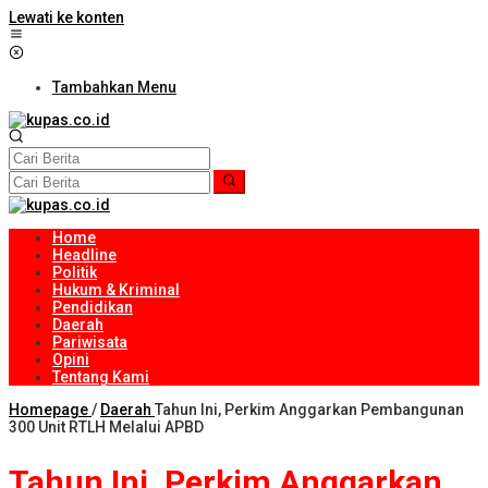
Lewati ke konten
Tambahkan Menu
Home
Headline
Politik
Hukum & Kriminal
Pendidikan
Daerah
Pariwisata
Opini
Tentang Kami
Homepage
/
Daerah
Tahun Ini, Perkim Anggarkan Pembangunan
300 Unit RTLH Melalui APBD
Tahun Ini, Perkim Anggarkan