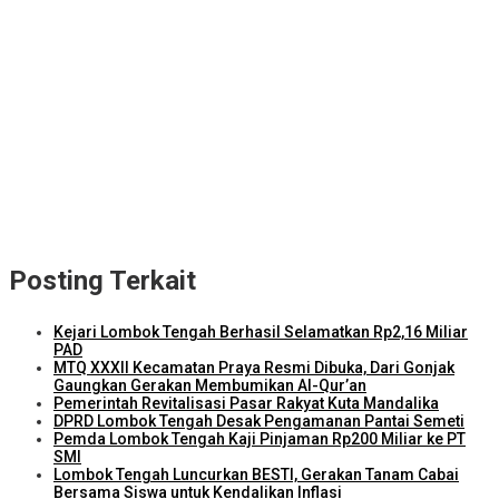
ITDC Group dan Polda NTB Matangkan Persiapan Pertamina
Grand Prix of Indonesia 2026
Kejari Lombok Tengah Berhasil Selamatkan Rp2,16 Miliar PAD
ITDC dan IMI Teken Kerja Sama Pembelian 8.000 TIket MotoGP
Mandalika 2026
Kunjungi Kampung Nelayan Bilelando, Menko Pangan: Pemerintah
Targetkan Kenaikan Nilai Tukar Nelayan
Torehkan Prestasi di Lombok Tengah, Kajari Terbaik se-NTB Putri
Ayu Wulandari Promosi ke Kulon Progo
Posting Terkait
Kejari Lombok Tengah Berhasil Selamatkan Rp2,16 Miliar
PAD
MTQ XXXII Kecamatan Praya Resmi Dibuka, Dari Gonjak
Gaungkan Gerakan Membumikan Al-Qur’an
Pemerintah Revitalisasi Pasar Rakyat Kuta Mandalika
DPRD Lombok Tengah Desak Pengamanan Pantai Semeti
Pemda Lombok Tengah Kaji Pinjaman Rp200 Miliar ke PT
SMI
Lombok Tengah Luncurkan BESTI, Gerakan Tanam Cabai
Bersama Siswa untuk Kendalikan Inflasi