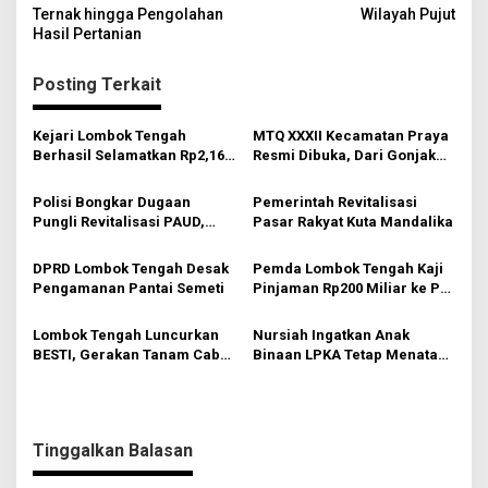
v
Ternak hingga Pengolahan
Wilayah Pujut
Hasil Pertanian
i
g
Posting Terkait
a
s
Kejari Lombok Tengah
MTQ XXXII Kecamatan Praya
Berhasil Selamatkan Rp2,16
Resmi Dibuka, Dari Gonjak
i
Miliar PAD
Gaungkan Gerakan
Membumikan Al-Qur’an
p
Polisi Bongkar Dugaan
Pemerintah Revitalisasi
Pungli Revitalisasi PAUD,
Pasar Rakyat Kuta Mandalika
o
Kepsek Hingga Pejabat Dinas
s
Diperiksa
DPRD Lombok Tengah Desak
Pemda Lombok Tengah Kaji
Pengamanan Pantai Semeti
Pinjaman Rp200 Miliar ke PT
SMI
Lombok Tengah Luncurkan
Nursiah Ingatkan Anak
BESTI, Gerakan Tanam Cabai
Binaan LPKA Tetap Menata
Bersama Siswa untuk
Masa Depan
Kendalikan Inflasi
Tinggalkan Balasan