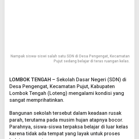
D
N
P
e
n
g
e
n
g
a
Nampak siswa-siswi salah satu SDN di Desa Pengengat, Kecamatan
t
Pujut sedang belajar di teras ruangan kelas.
LOMBOK TENGAH –
Sekolah Dasar Negeri (SDN) di
Desa Pengengat, Kecamatan Pujut, Kabupaten
Lombok Tengah (Loteng) mengalami kondisi yang
sangat memprihatinkan.
Bangunan sekolah tersebut dalam keadaan rusak
parah, terutama pada musim hujan atapnya bocor.
Parahnya, siswa-siswa terpaksa belajar di luar kelas
karena tidak ada tempat yang layak untuk proses