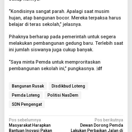
“Kondisinya sangat parah. Apalagi saat musim
hujan, atap bangunan bocor. Mereka terpaksa harus
belajar di teras sekolah,” jelasnya.
Pihaknya berharap pada pemerintah untuk segera
melakukan pembangunan gedung baru. Terlebih saat
ini jumlah siswanya juga cukup banyak.
“Saya minta Pemda untuk memproritaskan
pembangunan sekolah ini,” pungkasnya.
|df
Bangunan Rusak
Disdikbud Loteng
Pemda Loteng
Politisi NasDem
SDN Pengengat
N
Pos sebelumnya
Pos berikutnya
Masyarakat Harapkan
Dewan Dorong Pemda
a
Bantuan Inovasi Pakan
Lakukan Perbaikan Jalan di