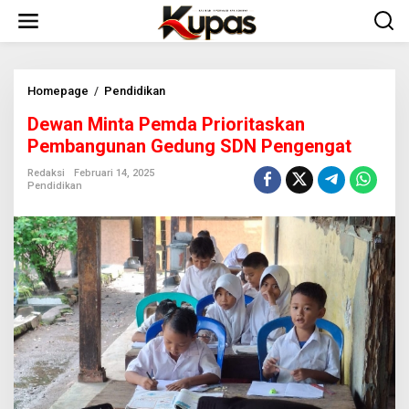
L
e
w
a
t
i
Homepage
/
Pendidikan
D
k
e
Dewan Minta Pemda Prioritaskan
e
w
k
a
Pembangunan Gedung SDN Pengengat
o
n
n
M
Redaksi
Februari 14, 2025
Pendidikan
t
i
e
n
n
t
a
P
e
m
d
a
P
r
i
o
r