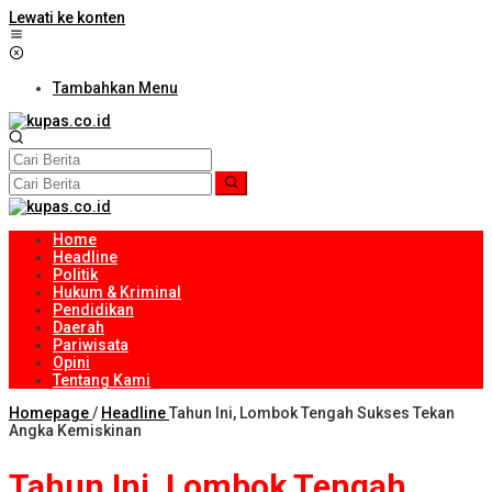
Lewati ke konten
Tambahkan Menu
Home
Headline
Politik
Hukum & Kriminal
Pendidikan
Daerah
Pariwisata
Opini
Tentang Kami
Homepage
/
Headline
Tahun Ini, Lombok Tengah Sukses Tekan
Angka Kemiskinan
Tahun Ini, Lombok Tengah