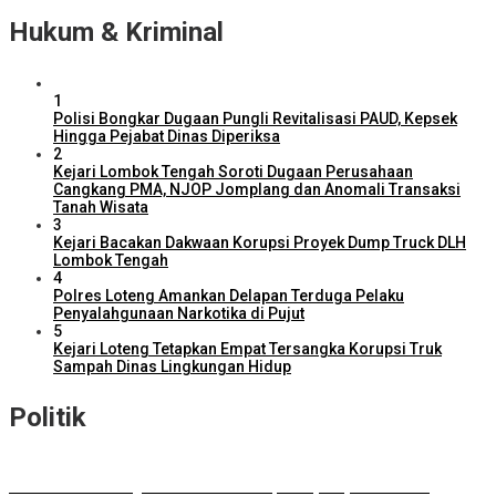
Hukum & Kriminal
1
Polisi Bongkar Dugaan Pungli Revitalisasi PAUD, Kepsek
Hingga Pejabat Dinas Diperiksa
2
Kejari Lombok Tengah Soroti Dugaan Perusahaan
Cangkang PMA, NJOP Jomplang dan Anomali Transaksi
Tanah Wisata
3
Kejari Bacakan Dakwaan Korupsi Proyek Dump Truck DLH
Lombok Tengah
4
Polres Loteng Amankan Delapan Terduga Pelaku
Penyalahgunaan Narkotika di Pujut
5
Kejari Loteng Tetapkan Empat Tersangka Korupsi Truk
Sampah Dinas Lingkungan Hidup
Politik
DPD RI Kawal Program Prioritas NTB, Serap Aspirasi untuk