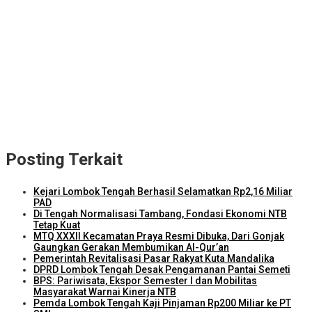
NTB Selangkah Lagi Terapkan Sistem Manajemen Talenta ASN
ITDC Group dan Polda NTB Matangkan Persiapan Pertamina
Grand Prix of Indonesia 2026
Kejari Lombok Tengah Berhasil Selamatkan Rp2,16 Miliar PAD
ITDC dan IMI Teken Kerja Sama Pembelian 8.000 TIket MotoGP
Mandalika 2026
Kunjungi Kampung Nelayan Bilelando, Menko Pangan: Pemerintah
Targetkan Kenaikan Nilai Tukar Nelayan
Posting Terkait
Kejari Lombok Tengah Berhasil Selamatkan Rp2,16 Miliar
PAD
Di Tengah Normalisasi Tambang, Fondasi Ekonomi NTB
Tetap Kuat
MTQ XXXII Kecamatan Praya Resmi Dibuka, Dari Gonjak
Gaungkan Gerakan Membumikan Al-Qur’an
Pemerintah Revitalisasi Pasar Rakyat Kuta Mandalika
DPRD Lombok Tengah Desak Pengamanan Pantai Semeti
BPS: Pariwisata, Ekspor Semester I dan Mobilitas
Masyarakat Warnai Kinerja NTB
Pemda Lombok Tengah Kaji Pinjaman Rp200 Miliar ke PT