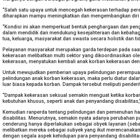
“Salah satu upaya untuk mencegah kekerasan terhadap pere
diharapkan mampu meningkatkan dan mengembangkan diri untuk
“Kondisi ini akan memperkuat bentuk penghargaan dan pen
dalam mendidik dan mendukung kesejahteraan dan kebahagia
tua, keluarga, masyarakat dan swasta secara holistik dan t
Pelayanan masyarakat merupakan garda terdepan pada saat
kekerasan melibatkan multi sektor yang dikoordinasikan ol
kekerasan, menyatukan kembali anak korban kekerasan den
Untuk mewujudkan pemberian upaya pelindungan perempuan
pelindungan anak korban kekerasan, maka perlu diatur dal
luar biasa kepada korban. Dampak tersebut meliputi penderit
“Dampak kekerasan seksual semakin menguat ketika korban 
kebutuhan khusus, seperti anak dan penyandang disabilitas,
Kemudian ranperda tentang pelindungan dan pemenuhan hak
disabilitas. Menurutnya, semakin nyata adanya perubahan p
cenderung hanya diperlakukan sebagai obyek layanan (seba
melibatkan mereka sebagai subyek yang ikut merencanakan
dengan segala aspek kehidupan para penyandang disabilita