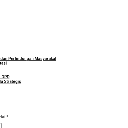
rix of Indonesia 2026
alika 2026
rgetkan Kenaikan Nilai Tukar Nelayan
i dan Perlindungan Masyarakat
tasi
5
a OPD
a Strategis
ndai
*