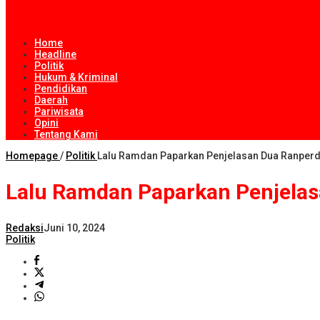
Home
Headline
Politik
Hukum & Kriminal
Pendidikan
Daerah
Pariwisata
Opini
Tentang Kami
Homepage
/
Politik
Lalu Ramdan Paparkan Penjelasan Dua Ranper
Lalu Ramdan Paparkan Penjela
Redaksi
Juni 10, 2024
Politik