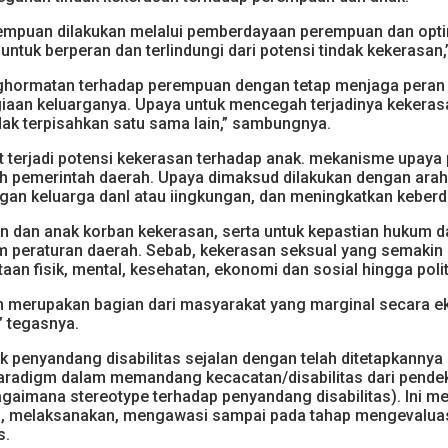
mpuan dilakukan melalui pemberdayaan perempuan dan optima
 berperan dan terlindungi dari potensi tindak kekerasan,” te
ghormatan terhadap perempuan dengan tetap menjaga peran 
an keluarganya. Upaya untuk mencegah terjadinya kekerasan
idak terpisahkan satu sama lain,” sambungnya.
 terjadi potensi kekerasan terhadap anak. mekanisme upaya
eh pemerintah daerah. Upaya dimaksud dilakukan dengan arah 
gan keluarga danl atau iingkungan, dan meningkatkan keber
 dan anak korban kekerasan, serta untuk kepastian hukum
am peraturan daerah. Sebab, kekerasan seksual yang semakin
aan fisik, mental, kesehatan, ekonomi dan sosial hingga polit
merupakan bagian dari masyarakat yang marginal secara ekon
” tegasnya.
 penyandang disabilitas sejalan dengan telah ditetapkanny
aradigm dalam memandang kecacatan/disabilitas dari pendeka
gaimana stereotype terhadap penyandang disabilitas). Ini 
, melaksanakan, mengawasi sampai pada tahap mengevaluasi 
s.