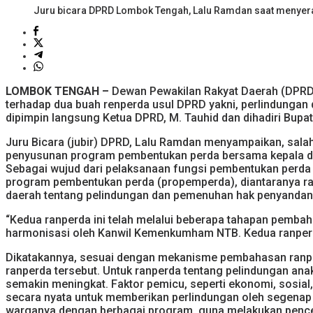
Juru bicara DPRD Lombok Tengah, Lalu Ramdan saat menyera
LOMBOK TENGAH –
Dewan Pewakilan Rakyat Daerah (DPRD
terhadap dua buah renperda usul DPRD yakni, perlindungan
dipimpin langsung Ketua DPRD, M. Tauhid dan dihadiri Bupat
Juru Bicara (jubir) DPRD, Lalu Ramdan menyampaikan, salah
penyusunan program pembentukan perda bersama kepala dae
Sebagai wujud dari pelaksanaan fungsi pembentukan perda t
program pembentukan perda (propemperda), diantaranya ra
daerah tentang pelindungan dan pemenuhan hak penyandang 
“Kedua ranperda ini telah melalui beberapa tahapan pembaha
harmonisasi oleh Kanwil Kemenkumham NTB. Kedua ranperda i
Dikatakannya, sesuai dengan mekanisme pembahasan ranper
ranperda tersebut. Untuk ranperda tentang pelindungan a
semakin meningkat. Faktor pemicu, seperti ekonomi, sosia
secara nyata untuk memberikan perlindungan oleh segenap
warganya dengan berbagai program, guna melakukan pence