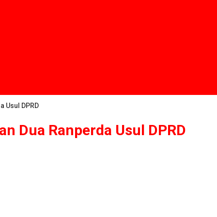
da Usul DPRD
san Dua Ranperda Usul DPRD