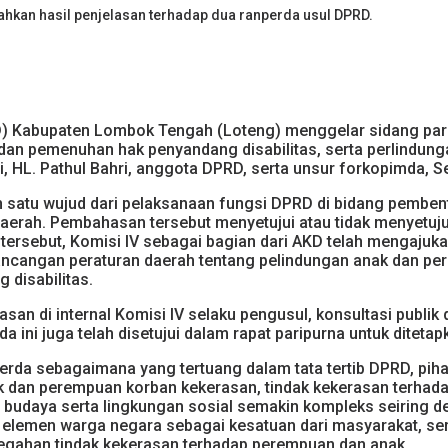
hkan hasil penjelasan terhadap dua ranperda usul DPRD.
) Kabupaten Lombok Tengah (Loteng) menggelar sidang pa
 dan pemenuhan hak penyandang disabilitas, serta perlindun
i, HL. Pathul Bahri, anggota DPRD, serta unsur forkopimda, S
 satu wujud dari pelaksanaan fungsi DPRD di bidang pembent
rah. Pembahasan tersebut menyetujui atau tidak menyetuju
ersebut, Komisi IV sebagai bagian dari AKD telah mengajuka
ncangan peraturan daerah tentang pelindungan anak dan pe
disabilitas.
san di internal Komisi IV selaku pengusul, konsultasi publi
ni juga telah disetujui dalam rapat paripurna untuk ditetap
da sebagaimana yang tertuang dalam tata tertib DPRD, piha
nak dan perempuan korban kekerasan, tindak kekerasan terh
l, budaya serta lingkungan sosial semakin kompleks seiring 
 elemen warga negara sebagai kesatuan dari masyarakat, se
gahan tindak kekerasan terhadap perempuan dan anak.