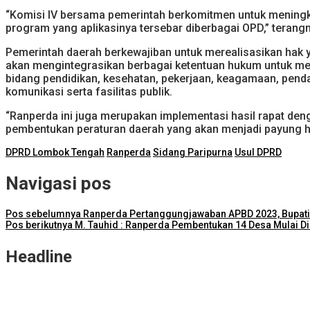
“Komisi IV bersama pemerintah berkomitmen untuk meningka
program yang aplikasinya tersebar diberbagai OPD,” terang
Pemerintah daerah berkewajiban untuk merealisasikan hak y
akan mengintegrasikan berbagai ketentuan hukum untuk men
bidang pendidikan, kesehatan, pekerjaan, keagamaan, pendat
komunikasi serta fasilitas publik.
“Ranperda ini juga merupakan implementasi hasil rapat den
pembentukan peraturan daerah yang akan menjadi payung h
DPRD Lombok Tengah
Ranperda
Sidang Paripurna
Usul DPRD
Navigasi pos
Pos sebelumnya
Ranperda Pertanggungjawaban APBD 2023, Bupati Lo
Pos berikutnya
M. Tauhid : Ranperda Pembentukan 14 Desa Mulai D
Headline
NTB Selangkah Lagi Terapkan Sistem Manajemen Talenta ASN