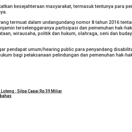
tkan kesejahteraan masyarakat, termasuk tentunya para peny
nya.
ang termuat dalam undangundang nomor 8 tahun 2016 tentang 
jamin terselenggaranya partisipasi dan pemenuhan hak-hak 
aan, wirausaha, politik dan hukum, olahraga, seni dan buday
gar pendapat umum/hearing public para penyandang disabilit
ukum bagi pelaksanaan pelindungan dan pemenuhan hak-hak 
teng : Silpa Capai Rp 39 Miliar
ibahas