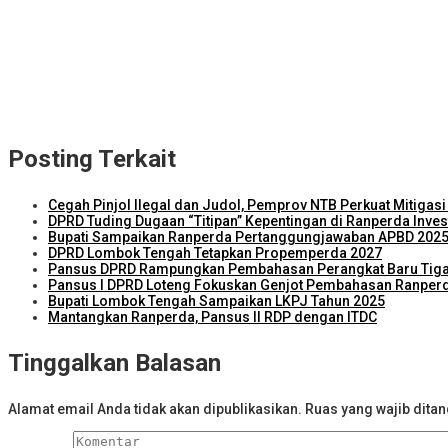
ITDC Group dan Polda NTB Matangkan Persiapan Pertamina Grand P
Kejari Lombok Tengah Berhasil Selamatkan Rp2,16 Miliar PAD
ITDC dan IMI Teken Kerja Sama Pembelian 8.000 TIket MotoGP Mand
Kunjungi Kampung Nelayan Bilelando, Menko Pangan: Pemerintah Ta
Posting Terkait
Cegah Pinjol Ilegal dan Judol, Pemprov NTB Perkuat Mitigas
DPRD Tuding Dugaan “Titipan” Kepentingan di Ranperda Inves
Bupati Sampaikan Ranperda Pertanggungjawaban APBD 202
DPRD Lombok Tengah Tetapkan Propemperda 2027
Pansus DPRD Rampungkan Pembahasan Perangkat Baru Tig
Pansus I DPRD Loteng Fokuskan Genjot Pembahasan Ranperd
Bupati Lombok Tengah Sampaikan LKPJ Tahun 2025
Mantangkan Ranperda, Pansus II RDP dengan ITDC
Tinggalkan Balasan
Alamat email Anda tidak akan dipublikasikan.
Ruas yang wajib dita