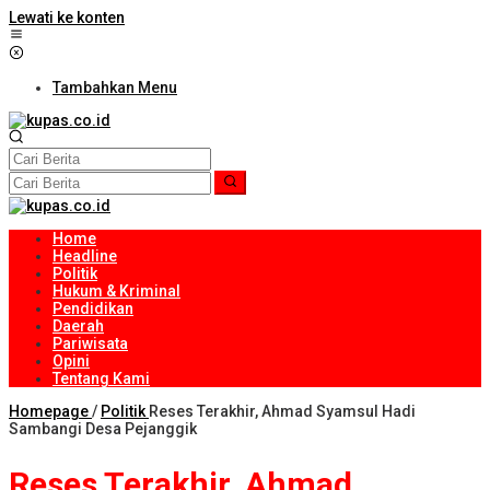
Lewati ke konten
Tambahkan Menu
Home
Headline
Politik
Hukum & Kriminal
Pendidikan
Daerah
Pariwisata
Opini
Tentang Kami
Homepage
/
Politik
Reses Terakhir, Ahmad Syamsul Hadi
Sambangi Desa Pejanggik
Reses Terakhir, Ahmad