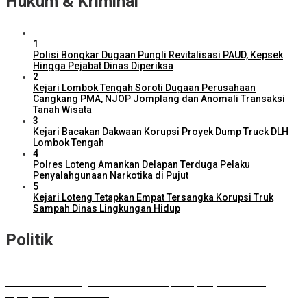
Hukum & Kriminal
1
Polisi Bongkar Dugaan Pungli Revitalisasi PAUD, Kepsek
Hingga Pejabat Dinas Diperiksa
2
Kejari Lombok Tengah Soroti Dugaan Perusahaan
Cangkang PMA, NJOP Jomplang dan Anomali Transaksi
Tanah Wisata
3
Kejari Bacakan Dakwaan Korupsi Proyek Dump Truck DLH
Lombok Tengah
4
Polres Loteng Amankan Delapan Terduga Pelaku
Penyalahgunaan Narkotika di Pujut
5
Kejari Loteng Tetapkan Empat Tersangka Korupsi Truk
Sampah Dinas Lingkungan Hidup
Politik
DPD RI Kawal Program Prioritas NTB, Serap Aspirasi untuk
Diperjuangkan di Pusat