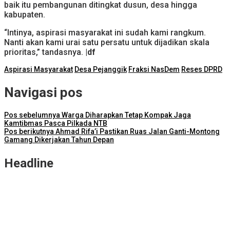
baik itu pembangunan ditingkat dusun, desa hingga
kabupaten.
“Intinya, aspirasi masyarakat ini sudah kami rangkum.
Nanti akan kami urai satu persatu untuk dijadikan skala
prioritas,” tandasnya.
|df
Aspirasi Masyarakat
Desa Pejanggik
Fraksi NasDem
Reses DPRD
Navigasi pos
Pos sebelumnya
Warga Diharapkan Tetap Kompak Jaga
Kamtibmas Pasca Pilkada NTB
Pos berikutnya
Ahmad Rifa’i Pastikan Ruas Jalan Ganti-Montong
Gamang Dikerjakan Tahun Depan
Headline
ITDC Group dan Polda NTB Matangkan Persiapan Pertamina
Grand Prix of Indonesia 2026
Kejari Lombok Tengah Berhasil Selamatkan Rp2,16 Miliar PAD