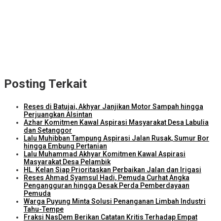
ITDC dan IMI Teken Kerja Sama Pembelian 8.000 TIket MotoGP
Mandalika 2026
Kunjungi Kampung Nelayan Bilelando, Menko Pangan: Pemerintah
Targetkan Kenaikan Nilai Tukar Nelayan
Torehkan Prestasi di Lombok Tengah, Kajari Terbaik se-NTB Putri
Ayu Wulandari Promosi ke Kulon Progo
Posting Terkait
Reses di Batujai, Akhyar Janjikan Motor Sampah hingga
Perjuangkan Alsintan
Azhar Komitmen Kawal Aspirasi Masyarakat Desa Labulia
dan Setanggor
Lalu Muhibban Tampung Aspirasi Jalan Rusak, Sumur Bor
hingga Embung Pertanian
Lalu Muhammad Akhyar Komitmen Kawal Aspirasi
Masyarakat Desa Pelambik
HL. Kelan Siap Prioritaskan Perbaikan Jalan dan Irigasi
Reses Ahmad Syamsul Hadi, Pemuda Curhat Angka
Pengangguran hingga Desak Perda Pemberdayaan
Pemuda
Warga Puyung Minta Solusi Penanganan Limbah Industri
Tahu-Tempe
Fraksi NasDem Berikan Catatan Kritis Terhadap Empat