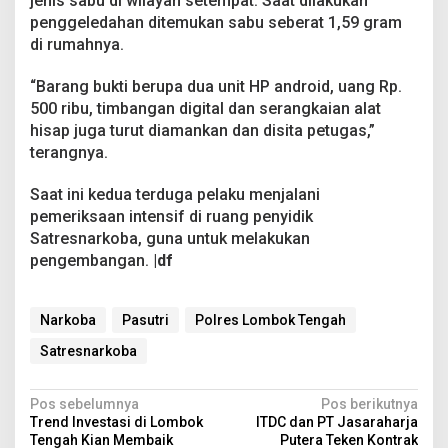
jenis sabu di wilayah setempat. Saat dilakukan
penggeledahan ditemukan sabu seberat 1,59 gram
di rumahnya.
“Barang bukti berupa dua unit HP android, uang Rp.
500 ribu, timbangan digital dan serangkaian alat
hisap juga turut diamankan dan disita petugas,”
terangnya.
Saat ini kedua terduga pelaku menjalani
pemeriksaan intensif di ruang penyidik
Satresnarkoba, guna untuk melakukan
pengembangan.
|df
Narkoba
Pasutri
Polres Lombok Tengah
Satresnarkoba
N
Pos sebelumnya
Pos berikutnya
Trend Investasi di Lombok
ITDC dan PT Jasaraharja
a
Tengah Kian Membaik
Putera Teken Kontrak