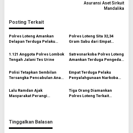
v
Asuransi Aset Sirkuit
Mandalika
i
g
Posting Terkait
a
s
Polres Loteng Amankan
Polres Loteng Sita 32,34
Delapan Terduga Pelaku
Gram Sabu dari Empat
i
Penyalahgunaan Narkotika
Terduga Pelaku Pengedar
di Pujut
Narkoba
p
1.121 Anggota Polres Lombok
Satresnarkoba Polres Loteng
Tengah Jalani Tes Urine
Amankan Terduga Pengedar
o
Sabu Asal Pujut
s
Polisi Tetapkan Sembilan
Empat Terduga Pelaku
Tersangka Pencabulan Anak
Penyalahgunaan Narkoba
Bawah Umur
Diamankan Polisi di Praya
Timur
Lalu Ramdan Ajak
Tiga Orang Diamankan
Masyarakat Perangi
Polres Loteng Terkait
Penyalahgunaan Narkoba
Penyalahgunaan Narkoba
Tinggalkan Balasan