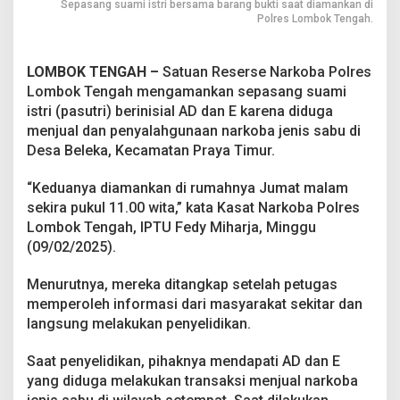
Sepasang suami istri bersama barang bukti saat diamankan di
k
Polres Lombok Tengah.
a
n
P
LOMBOK TENGAH –
Satuan Reserse Narkoba Polres
o
Lombok Tengah mengamankan sepasang suami
l
i
istri (pasutri) berinisial AD dan E karena diduga
s
menjual dan penyalahgunaan narkoba jenis sabu di
i
Desa Beleka, Kecamatan Praya Timur.
“Keduanya diamankan di rumahnya Jumat malam
sekira pukul 11.00 wita,” kata Kasat Narkoba Polres
Lombok Tengah, IPTU Fedy Miharja, Minggu
(09/02/2025).
Menurutnya, mereka ditangkap setelah petugas
memperoleh informasi dari masyarakat sekitar dan
langsung melakukan penyelidikan.
Saat penyelidikan, pihaknya mendapati AD dan E
yang diduga melakukan transaksi menjual narkoba