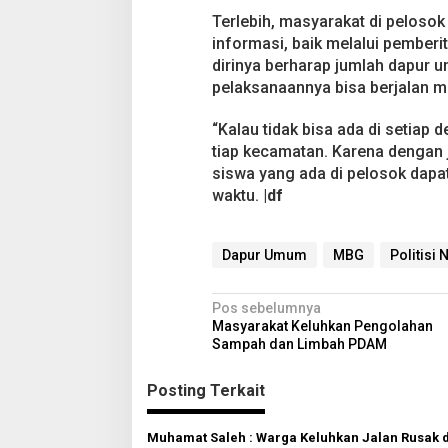
Terlebih, masyarakat di pelosok
informasi, baik melalui pember
dirinya berharap jumlah dapur
pelaksanaannya bisa berjalan m
“Kalau tidak bisa ada di setiap 
tiap kecamatan. Karena dengan
siswa yang ada di pelosok dapat
waktu.
|df
Dapur Umum
MBG
Politisi
N
Pos sebelumnya
Masyarakat Keluhkan Pengolahan
a
Sampah dan Limbah PDAM
v
Posting Terkait
i
g
Muhamat Saleh : Warga Keluhkan Jalan Rusak 