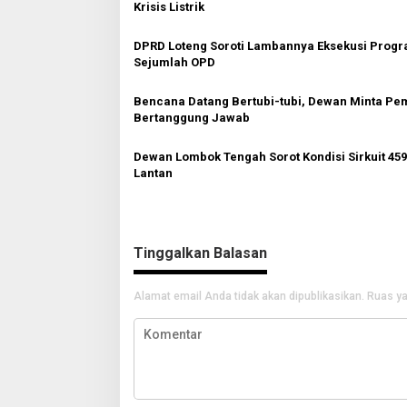
a
Krisis Listrik
s
DPRD Loteng Soroti Lambannya Eksekusi Progr
i
Sejumlah OPD
p
o
Bencana Datang Bertubi-tubi, Dewan Minta Pe
Bertanggung Jawab
s
Dewan Lombok Tengah Sorot Kondisi Sirkuit 459
Lantan
Tinggalkan Balasan
Alamat email Anda tidak akan dipublikasikan.
Ruas ya