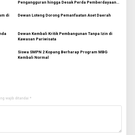
Pengangguran hingga Desak Perda Pemberdayaan
Pemuda
am di
Dewan Loteng Dorong Pemanfaatan Aset Daerah
mda
Dewan Kembali Kritik Pembangunan Tanpa Izin di
Kawasan Pariwisata
Siswa SMPN 2 Kopang Berharap Program MBG
Kembali Normal
ng wajib ditandai
*