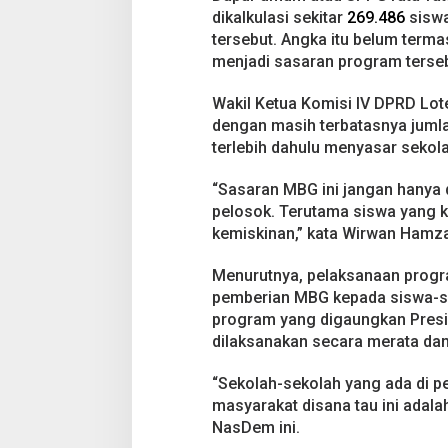
dikalkulasi sekitar
269.486
siswa
tersebut. Angka itu belum termas
menjadi sasaran program terseb
Wakil Ketua Komisi IV DPRD Lo
dengan masih terbatasnya juml
terlebih dahulu menyasar sekola
“Sasaran MBG ini jangan hanya di
pelosok. Terutama siswa yang k
kemiskinan,” kata Wirwan Hamza
Menurutnya, pelaksanaan progr
pemberian MBG kepada siswa-si
program yang digaungkan Presi
dilaksanakan secara merata dan
“Sekolah-sekolah yang ada di pe
masyarakat disana tau ini adalah
NasDem ini.