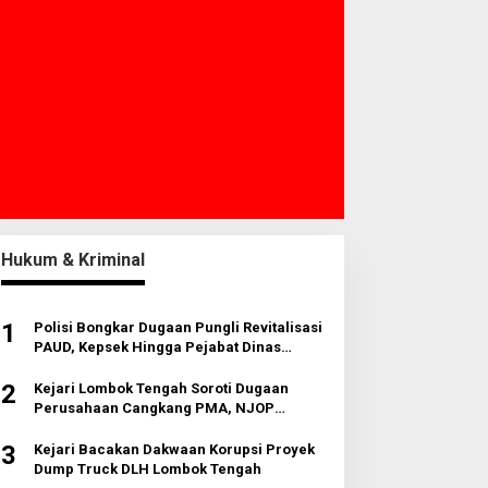
Hukum & Kriminal
1
Polisi Bongkar Dugaan Pungli Revitalisasi
PAUD, Kepsek Hingga Pejabat Dinas
Diperiksa
2
Kejari Lombok Tengah Soroti Dugaan
Perusahaan Cangkang PMA, NJOP
Jomplang dan Anomali Transaksi Tanah
Wisata
3
Kejari Bacakan Dakwaan Korupsi Proyek
Dump Truck DLH Lombok Tengah