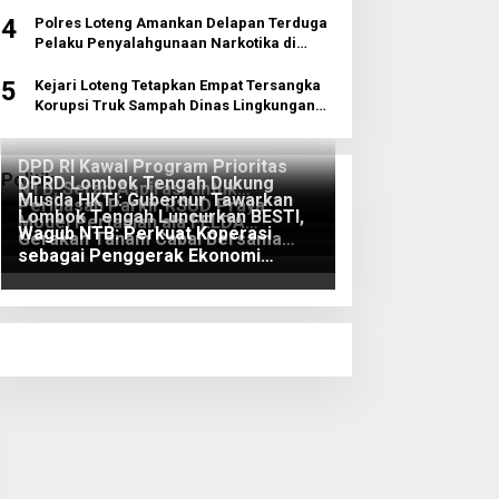
4
Polres Loteng Amankan Delapan Terduga
Pelaku Penyalahgunaan Narkotika di
Pujut
5
Kejari Loteng Tetapkan Empat Tersangka
Korupsi Truk Sampah Dinas Lingkungan
Hidup
DPD RI Kawal Program Prioritas
Politik
DPRD Lombok Tengah Dukung
NTB, Serap Aspirasi untuk
Musda HKTI: Gubernur Tawarkan
Perluasan Parkir RSUD Praya
Diperjuangkan di Pusat
Lombok Tengah Luncurkan BESTI,
Model Pertanian ala FELDA
Wagub NTB: Perkuat Koperasi
Gerakan Tanam Cabai Bersama
Malaysia
sebagai Penggerak Ekonomi
Siswa untuk Kendalikan Inflasi
Rakyat