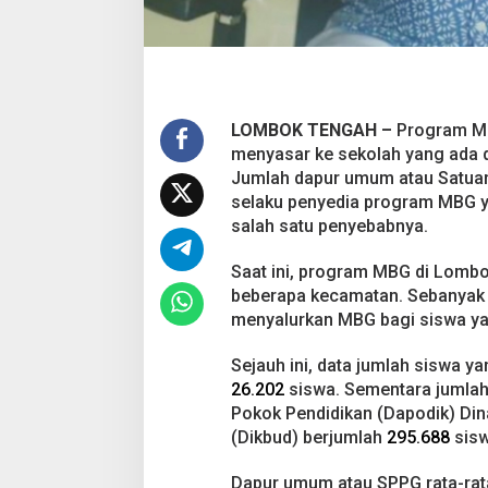
k
a
n
d
i
W
LOMBOK TENGAH –
Program Ma
i
l
menyasar ke sekolah yang ada di
a
Jumlah dapur umum atau Satua
y
selaku penyedia program MBG y
a
salah satu penyebabnya.
h
T
e
Saat ini, program MBG di Lombo
r
beberapa kecamatan. Sebanyak 
p
menyalurkan MBG bagi siswa ya
e
n
Sejauh ini, data jumlah siswa 
c
i
26.202
siswa. Sementara jumlah
l
Pokok Pendidikan (Dapodik) Di
(Dikbud) berjumlah
295.688
sisw
Dapur umum atau SPPG rata-rata