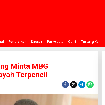
nal
Pendidikan
Daerah
Pariwisata
Opini
Tentang Kami
eng Minta MBG
layah Terpencil