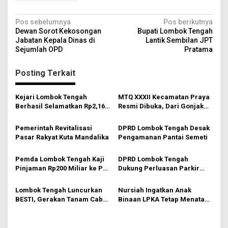
N
Pos sebelumnya
Pos berikutnya
Dewan Sorot Kekosongan
Bupati Lombok Tengah
a
Jabatan Kepala Dinas di
Lantik Sembilan JPT
v
Sejumlah OPD
Pratama
i
Posting Terkait
g
a
Kejari Lombok Tengah
MTQ XXXII Kecamatan Praya
s
Berhasil Selamatkan Rp2,16
Resmi Dibuka, Dari Gonjak
Miliar PAD
Gaungkan Gerakan
i
Membumikan Al-Qur’an
Pemerintah Revitalisasi
DPRD Lombok Tengah Desak
p
Pasar Rakyat Kuta Mandalika
Pengamanan Pantai Semeti
o
Pemda Lombok Tengah Kaji
DPRD Lombok Tengah
s
Pinjaman Rp200 Miliar ke PT
Dukung Perluasan Parkir
SMI
RSUD Praya
Lombok Tengah Luncurkan
Nursiah Ingatkan Anak
BESTI, Gerakan Tanam Cabai
Binaan LPKA Tetap Menata
Bersama Siswa untuk
Masa Depan
Kendalikan Inflasi