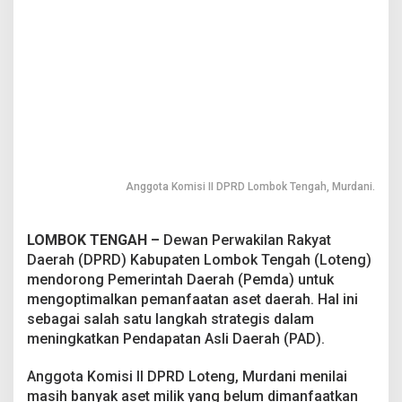
a
n
f
a
a
t
a
n
A
s
e
Anggota Komisi II DPRD Lombok Tengah, Murdani.
t
D
a
e
LOMBOK TENGAH –
Dewan Perwakilan Rakyat
r
Daerah (DPRD) Kabupaten Lombok Tengah (Loteng)
a
mendorong Pemerintah Daerah (Pemda) untuk
h
mengoptimalkan pemanfaatan aset daerah. Hal ini
sebagai salah satu langkah strategis dalam
meningkatkan Pendapatan Asli Daerah (PAD).
Anggota Komisi II DPRD Loteng, Murdani menilai
masih banyak aset milik yang belum dimanfaatkan