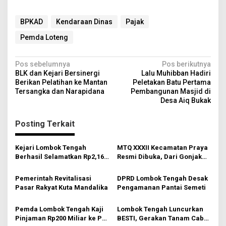
BPKAD
Kendaraan Dinas
Pajak
Pemda Loteng
N
Pos sebelumnya
Pos berikutnya
BLK dan Kejari Bersinergi
Lalu Muhibban Hadiri
a
Berikan Pelatihan ke Mantan
Peletakan Batu Pertama
v
Tersangka dan Narapidana
Pembangunan Masjid di
Desa Aiq Bukak
i
g
Posting Terkait
a
s
Kejari Lombok Tengah
MTQ XXXII Kecamatan Praya
Berhasil Selamatkan Rp2,16
Resmi Dibuka, Dari Gonjak
i
Miliar PAD
Gaungkan Gerakan
Membumikan Al-Qur’an
p
Pemerintah Revitalisasi
DPRD Lombok Tengah Desak
Pasar Rakyat Kuta Mandalika
Pengamanan Pantai Semeti
o
s
Pemda Lombok Tengah Kaji
Lombok Tengah Luncurkan
Pinjaman Rp200 Miliar ke PT
BESTI, Gerakan Tanam Cabai