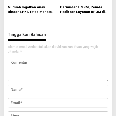
SMI
Bersama Siswa untuk
Kendalikan Inflasi
Nursiah Ingatkan Anak
Permudah UMKM, Pemda
Binaan LPKA Tetap Menata
Hadirkan Layanan BPOM di
Masa Depan
Mall Pelayanan Publik
Tinggalkan Balasan
Alamat email Anda tidak akan dipublikasikan.
Ruas yang wajib
ditandai
*