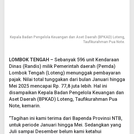
p
.
7
7
,
8
J
Kepala Badan Pengelola Keuangan dan Aset Daerah (BPKAD) Loteng,
u
Taufikurahman Pua Note.
t
a
LOMBOK TENGAH –
Sebanyak 596 unit Kendaraan
Dinas (Randis) milik Pemerintah daerah (Pemda)
Lombok Tengah (Loteng) menunggak pembayaran
pajak. Nilai total tunggakan dari bulan Januari hingga
Mei 2025 mencapai Rp. 77,8 juta lebih. Hal ini
disampaikan Kepala Badan Pengelola Keuangan dan
Aset Daerah (BPKAD) Loteng, Taufikurahman Pua
Note, kemarin.
“Tagihan ini kami terima dari Bapenda Provinsi NTB,
untuk periode Januari hingga Mei. Sedangkan yang
Juli sampai Desember belum kami ketahui