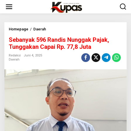
L
e
w
a
t
i
Homepage
/
Daerah
S
k
e
Sebanyak 596 Randis Nunggak Pajak,
e
b
k
a
Tunggakan Capai Rp. 77,8 Juta
o
n
n
y
Redaksi
Juni 4, 2025
Daerah
t
a
e
k
n
5
9
6
R
a
n
d
i
s
N
u
n