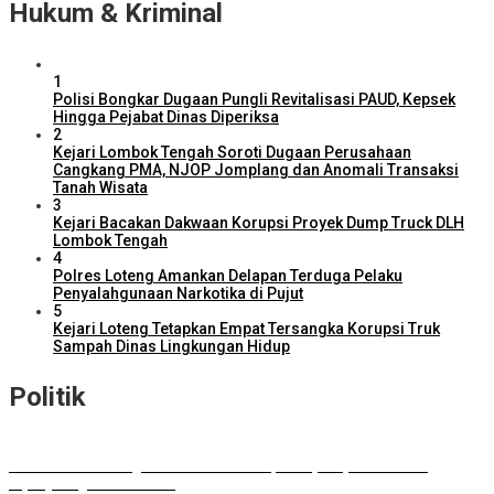
Hukum & Kriminal
1
Polisi Bongkar Dugaan Pungli Revitalisasi PAUD, Kepsek
Hingga Pejabat Dinas Diperiksa
2
Kejari Lombok Tengah Soroti Dugaan Perusahaan
Cangkang PMA, NJOP Jomplang dan Anomali Transaksi
Tanah Wisata
3
Kejari Bacakan Dakwaan Korupsi Proyek Dump Truck DLH
Lombok Tengah
4
Polres Loteng Amankan Delapan Terduga Pelaku
Penyalahgunaan Narkotika di Pujut
5
Kejari Loteng Tetapkan Empat Tersangka Korupsi Truk
Sampah Dinas Lingkungan Hidup
Politik
DPD RI Kawal Program Prioritas NTB, Serap Aspirasi untuk
Diperjuangkan di Pusat