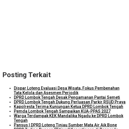
NTB Selangkah Lagi Terapkan Sistem Manajemen Talenta ASN
ITDC Group dan Polda NTB Matangkan Persiapan Pertamina
Grand Prix of Indonesia 2026
Kejari Lombok Tengah Berhasil Selamatkan Rp2,16 Miliar PAD
ITDC dan IMI Teken Kerja Sama Pembelian 8.000 TIket MotoGP
Mandalika 2026
Kunjungi Kampung Nelayan Bilelando, Menko Pangan: Pemerintah
Targetkan Kenaikan Nilai Tukar Nelayan
Posting Terkait
Dispar Loteng Evaluasi Desa Wisata, Fokus Pembenahan
Tata Kelola dan Asesmen Periodik
DPRD Lombok Tengah Desak Pengamanan Pantai Semeti
DPRD Lombok Tengah Dukung Perluasan Parkir RSUD Praya
Kapolresta Terima Kunjungan Ketua DPRD Lombok Tengah
Pemda Lombok Tengah Sampaikan KUA-PPAS 2027
Warga Terdampak KEK Mandalika Ngadu ke DPRD Lombok
Tengah
Pansus I DPRD Loteng Tinjau Sumber Mata Air Aik Bone