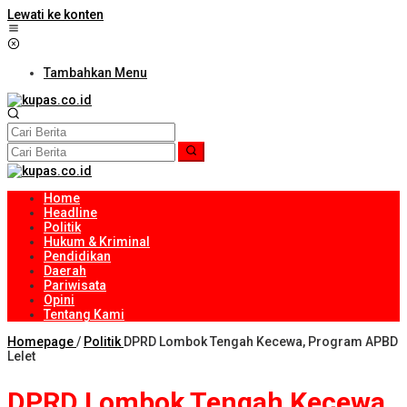
Lewati ke konten
Tambahkan Menu
Home
Headline
Politik
Hukum & Kriminal
Pendidikan
Daerah
Pariwisata
Opini
Tentang Kami
Homepage
/
Politik
DPRD Lombok Tengah Kecewa, Program APBD
Lelet
DPRD Lombok Tengah Kecewa,