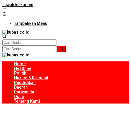
Lewati ke konten
Tambahkan Menu
Home
Headline
Politik
Hukum & Kriminal
Pendidikan
Daerah
Pariwisata
Opini
Tentang Kami
Sambut HUT Ke-81 RI, Ribuan Bendera Merah Putih Dibagikan
kepada Masyarakat
NTB Selangkah Lagi Terapkan Sistem Manajemen Talenta ASN