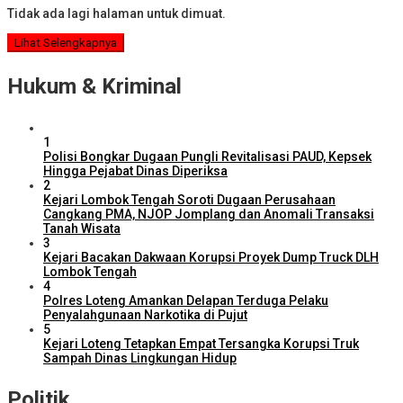
Tidak ada lagi halaman untuk dimuat.
Lihat Selengkapnya
Hukum & Kriminal
1
Polisi Bongkar Dugaan Pungli Revitalisasi PAUD, Kepsek
Hingga Pejabat Dinas Diperiksa
2
Kejari Lombok Tengah Soroti Dugaan Perusahaan
Cangkang PMA, NJOP Jomplang dan Anomali Transaksi
Tanah Wisata
3
Kejari Bacakan Dakwaan Korupsi Proyek Dump Truck DLH
Lombok Tengah
4
Polres Loteng Amankan Delapan Terduga Pelaku
Penyalahgunaan Narkotika di Pujut
5
Kejari Loteng Tetapkan Empat Tersangka Korupsi Truk
Sampah Dinas Lingkungan Hidup
Politik