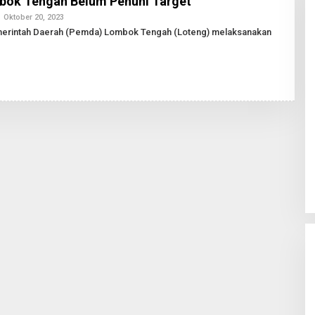
bok Tengah Belum Penuhi Target
Oktober 20, 2023
O
L
intah Daerah (Pemda) Lombok Tengah (Loteng) melaksanakan
E
H
R
E
D
A
K
S
I