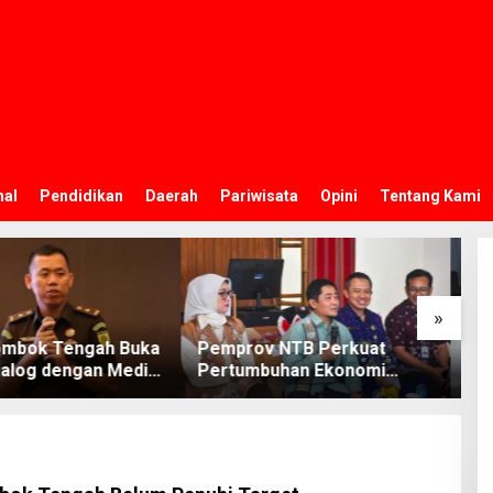
nal
Pendidikan
Daerah
Pariwisata
Opini
Tentang Kami
»
v NTB Perkuat
Koperasi Desa Merah Putih
I
buhan Ekonomi
Jadi Motor Penggerak
M
f melalui UMKM
Ekonomi Desa
P
I