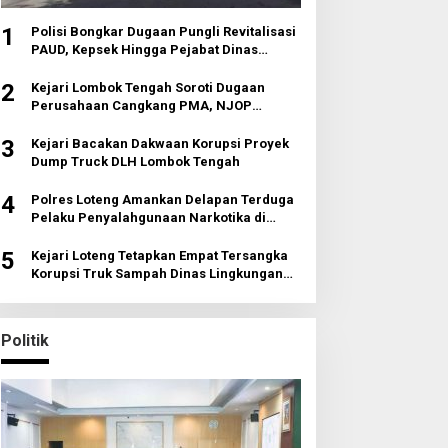
1
Polisi Bongkar Dugaan Pungli Revitalisasi
PAUD, Kepsek Hingga Pejabat Dinas
Diperiksa
2
Kejari Lombok Tengah Soroti Dugaan
Perusahaan Cangkang PMA, NJOP
Jomplang dan Anomali Transaksi Tanah
Wisata
3
Kejari Bacakan Dakwaan Korupsi Proyek
Dump Truck DLH Lombok Tengah
4
Polres Loteng Amankan Delapan Terduga
Pelaku Penyalahgunaan Narkotika di
Pujut
5
Kejari Loteng Tetapkan Empat Tersangka
Korupsi Truk Sampah Dinas Lingkungan
Hidup
Politik