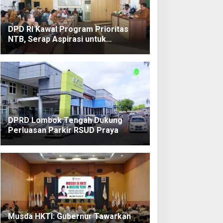
DPD RI Kawal Program Prioritas
NTB, Serap Aspirasi untuk
Diperjuangkan di Pusat
DPRD Lombok Tengah Dukung
Perluasan Parkir RSUD Praya
Musda HKTI: Gubernur Tawarkan