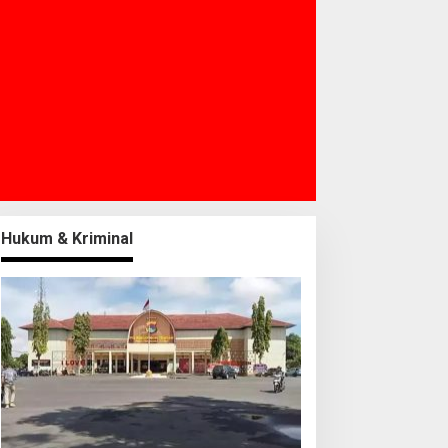
Hukum & Kriminal
TDC Group dan Polda NTB
Dispar Loteng Evaluasi
atangkan Persiapan
Desa Wisata, Fokus
ertamina Grand Prix of
Pembenahan Tata Kelola
ndonesia 2026
dan Asesmen Periodik