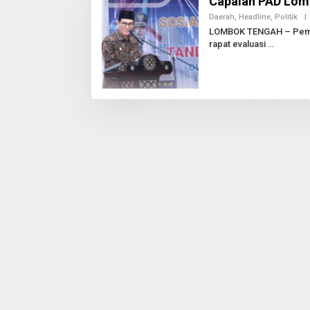
Capaian PAD Lom
Daerah
,
Headline
,
Politik
|
LOMBOK TENGAH – Pemer
rapat evaluasi