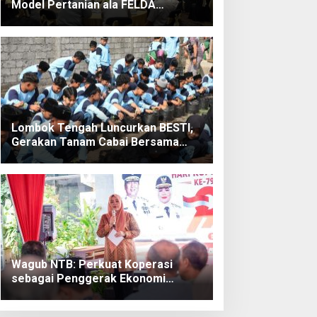
Model Pertanian ala FELDA
Malaysia
Lombok Tengah Luncurkan BESTI,
Gerakan Tanam Cabai Bersama
Siswa untuk Kendalikan Inflasi
Wagub NTB: Perkuat Koperasi
sebagai Penggerak Ekonomi
Rakyat