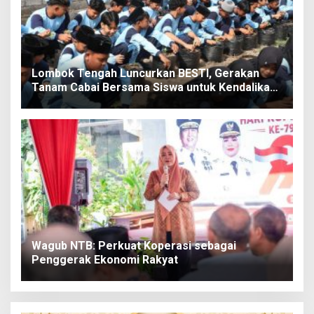
Lombok Tengah Luncurkan BESTI, Gerakan
Tanam Cabai Bersama Siswa untuk Kendalikan
Inflasi
Wagub NTB: Perkuat Koperasi sebagai
Penggerak Ekonomi Rakyat