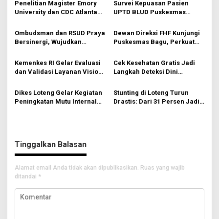
a
Penelitian Magister Emory
Survei Kepuasan Pasien
s
University dan CDC Atlanta
UPTD BLUD Puskesmas
Digelar di Puskesmas Praya
Batunyala Capai 93,5 Persen
i
Ombudsman dan RSUD Praya
Dewan Direksi FHF Kunjungi
p
Bersinergi, Wujudkan
Puskesmas Bagu, Perkuat
Pelayanan Publik Semakin
Layanan Kesehatan Mata
o
Berkualitas
Terintegrasi di NTB
Kemenkes RI Gelar Evaluasi
Cek Kesehatan Gratis Jadi
s
dan Validasi Layanan Vision
Langkah Deteksi Dini
Center di Puskesmas Bagu
Penyakit di Tengah
Masyarakat
Dikes Loteng Gelar Kegiatan
Stunting di Loteng Turun
Peningkatan Mutu Internal
Drastis: Dari 31 Persen Jadi
Pelayanan Puskesmas
9,11 Persen
Tinggalkan Balasan
Alamat email Anda tidak akan dipublikasikan.
Ruas yang wajib
ditandai
*