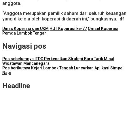
anggota.
“Anggota merupakan pemilik saham dari seluruh keuangan
yang dikelola oleh koperasi di daerah ini,” pungkasnya.
|df
Dinas Koperasi dan UKM
HUT Koperasi ke-77
Omset Koperasi
Pemda Lombok Tengah
Navigasi pos
Pos sebelumnya
ITDC Perkenalkan Strategi Baru Tarik Minat
Wisatawan Mancanegara
Pos berikutnya
Kejari Lombok Tengah Luncurkan Aplikasi Simpel
Napi
Headline
NTB Selangkah Lagi Terapkan Sistem Manajemen Talenta ASN
ITDC Group dan Polda NTB Matangkan Persiapan Pertamina
Grand Prix of Indonesia 2026
Kejari Lombok Tengah Berhasil Selamatkan Rp2,16 Miliar PAD