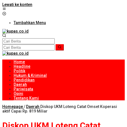
Lewati ke konten
Tambahkan Menu
Home
Headline
Politik
Hukum & Kriminal
Pendidikan
Daerah
Pariwisata
Opini
Tentang Kami
Homepage
/
Daerah
Diskop UKM Loteng Catat Omset Koperasi
aktif Capai Rp. 819 Miliar
Diskop UKM Loteng Catat