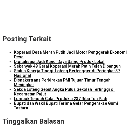
ITDC dan IMI Teken Kerja Sama Pembelian 8.000 TIket MotoGP
Mandalika 2026
Kunjungi Kampung Nelayan Bilelando, Menko Pangan: Pemerintah
Targetkan Kenaikan Nilai Tukar Nelayan
Posting Terkait
Koperasi Desa Merah Putih Jadi Motor Penggerak Ekonomi
Desa
Digitalisasi Jadi Kunci Daya Saing Produk Lokal
Sebanyak 49 Gerai Koperasi Merah Putih Telah Dibangun
Status Kinerja Tinggi, Loteng Bertengger di Peringkat 37
Nasional
Disnakertrans Perkirakan PMI Tujuan Timur Tengah
Meningkat
Sekda Loteng Sebut Angka Putus Sekolah Tertinggi di
Kecamatan Pujut
Lombok Tengah Catat Produksi 237 Ribu Ton Padi
Bupati dan Wakil Bupati Terima Gelar Pengerakse Gumi
Tastura
Tinggalkan Balasan