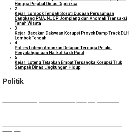
Hingga Pejabat Dinas Diperiksa
2
Kejari Lombok Tengah Soroti Dugaan Perusahaan
Cangkang PMA, NJOP Jomplang dan Anomali Transaksi
Tanah Wisata
3
Kejari Bacakan Dakwaan Korupsi Proyek Dump Truck DLH
Lombok Tengah
4
Polres Loteng Amankan Delapan Terduga Pelaku
Penyalahgunaan Narkotika di Pujut
5
Kejari Loteng Tetapkan Empat Tersangka Korupsi Truk
Sampah Dinas Lingkungan Hidup
Politik
DPD RI Kawal Program Prioritas NTB, Serap Aspirasi untuk
Diperjuangkan di Pusat
DPRD Lombok Tengah Dukung Perluasan Parkir RSUD Praya
Musda HKTI: Gubernur Tawarkan Model Pertanian ala FELDA
Malaysia