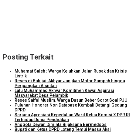
Grand Prix of Indonesia 2026
Kejari Lombok Tengah Berhasil Selamatkan Rp2,16 Miliar PAD
ITDC dan IMI Teken Kerja Sama Pembelian 8.000 TIket MotoGP
Mandalika 2026
Kunjungi Kampung Nelayan Bilelando, Menko Pangan: Pemerintah
Targetkan Kenaikan Nilai Tukar Nelayan
Posting Terkait
Muhamat Saleh : Warga Keluhkan Jalan Rusak dan Krisis
Listrik
Reses di Batujai, Akhyar Janjikan Motor Sampah hingga
Perjuangkan Alsintan
Lalu Muhammad Akhyar Komitmen Kawal Aspirasi
Masyarakat Desa Pelambik
Reses Saiful Muslim, Warga Dusun Beber Sorot Soal PJU
Puluhan Honorer Non Database Kembali Datangi Gedung
DPRD
Sarjana Apresiasi Kepedulian Wakil Ketua Komisi X DPR RI
Terhadap Dunia Pendidikan
Anggota Dewan Diminta Bijaksana Bermedsos
Bupati dan Ketua DPRD Loteng Temui Massa Aksi