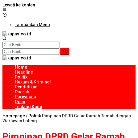
Lewati ke konten
Tambahkan Menu
Home
Headline
Politik
Hukum & Kriminal
Pendidikan
Daerah
Pariwisata
Opini
Tentang Kami
Homepage
/
Politik
Pimpinan DPRD Gelar Ramah Tamah dengan
Wartawan Loteng
Pimpinan DPRD Gelar Ramah