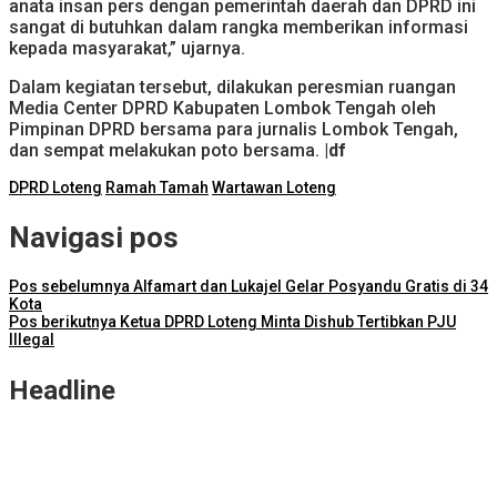
anata insan pers dengan pemerintah daerah dan DPRD ini
sangat di butuhkan dalam rangka memberikan informasi
kepada masyarakat,” ujarnya.
Dalam kegiatan tersebut, dilakukan peresmian ruangan
Media Center DPRD Kabupaten Lombok Tengah oleh
Pimpinan DPRD bersama para jurnalis Lombok Tengah,
dan sempat melakukan poto bersama.
|df
DPRD Loteng
Ramah Tamah
Wartawan Loteng
Navigasi pos
Pos sebelumnya
Alfamart dan Lukajel Gelar Posyandu Gratis di 34
Kota
Pos berikutnya
Ketua DPRD Loteng Minta Dishub Tertibkan PJU
Illegal
Headline
NTB Selangkah Lagi Terapkan Sistem Manajemen Talenta ASN
ITDC Group dan Polda NTB Matangkan Persiapan Pertamina