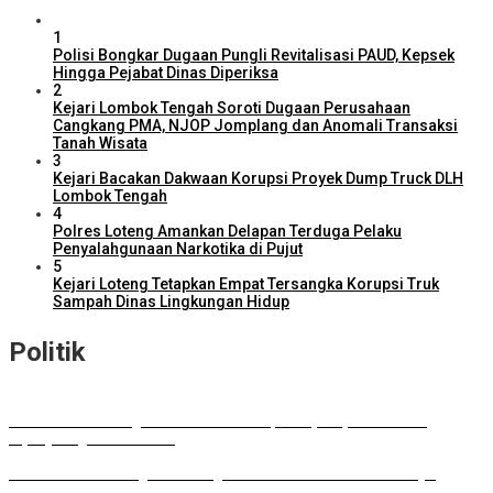
1
Polisi Bongkar Dugaan Pungli Revitalisasi PAUD, Kepsek
Hingga Pejabat Dinas Diperiksa
2
Kejari Lombok Tengah Soroti Dugaan Perusahaan
Cangkang PMA, NJOP Jomplang dan Anomali Transaksi
Tanah Wisata
3
Kejari Bacakan Dakwaan Korupsi Proyek Dump Truck DLH
Lombok Tengah
4
Polres Loteng Amankan Delapan Terduga Pelaku
Penyalahgunaan Narkotika di Pujut
5
Kejari Loteng Tetapkan Empat Tersangka Korupsi Truk
Sampah Dinas Lingkungan Hidup
Politik
DPD RI Kawal Program Prioritas NTB, Serap Aspirasi untuk
Diperjuangkan di Pusat
DPRD Lombok Tengah Dukung Perluasan Parkir RSUD Praya