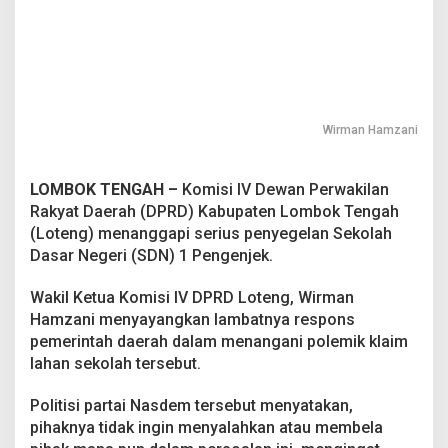
t
a
C
e
p
a
t
Wirman Hamzani
B
e
r
LOMBOK TENGAH –
Komisi IV Dewan Perwakilan
t
Rakyat Daerah (DPRD) Kabupaten Lombok Tengah
i
n
(Loteng) menanggapi serius penyegelan Sekolah
d
Dasar Negeri (SDN) 1 Pengenjek.
a
k
Wakil Ketua Komisi IV DPRD Loteng, Wirman
Hamzani menyayangkan lambatnya respons
pemerintah daerah dalam menangani polemik klaim
lahan sekolah tersebut.
Politisi partai Nasdem tersebut menyatakan,
pihaknya tidak ingin menyalahkan atau membela