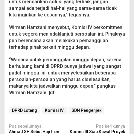
untuk mencarikan solusi yang terbaik, jangan
sampai ada terjadi hal-hal yang sama-sama tidak
kita inginkan ke depannya,” tegasnya.
Wirman Hamzani menyebut, Komisi IV berkomitmen
untuk segera menindaklanjuti persoalan ini. Pihaknya
pun berencana akan melakukan pemanggilan
terhadap pihak terkait minggu depan.
“Wacana untuk pemanggilan minggu depan, karena
berhubung kami di DPRD punya jadwal yang sangat
padat minggu ini, untuk menyelesaikan beberapa
persoalan-persoalan yang harus diselesaikan,
makanya kita jadwalkan minggu depan,” pungkas
Wirman Hamzani.
|df
DPRD Loteng
Komisi IV
SDN Pengenjek
N
Pos sebelumnya
Pos berikutnya
Ahmad SH Sebut Haji Iron
Komisi III Siap Kawal Proyek