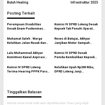
a
Butuh Healing
Infrastruktur 2025
v
Posting Terkait
i
g
Perempuan Disabilitas
Komisi IV DPRD Loteng Desak
a
Desak Enam Puskesmas
Kepsek Tak Penuhi Syarat
s
Loteng Ramah Kursi Roda
Dikembalikan
Muhamat Saleh : Warga
Reses di Batujai, Akhyar
i
Keluhkan Jalan Rusak dan
Janjikan Motor Sampah
p
Krisis Listrik
hingga Perjuangkan Alsintan
o
Lalu Muhammad Akhyar
Komisi IV DPRD Desak
Komitmen Kawal Aspirasi
Pemda Kembalikan Kepsek
s
Masyarakat Desa Pelambik
ke Sekolah Asal
Komisi IV DPRD Loteng
Keluhkan Upah Rp200 Ribu,
Terima Hearing PPPK Paruh
DPRD Loteng Janji
Waktu
Perjuangkan Nakes Paruh
Waktu
Tinggalkan Balasan
Alamat email Anda tidak akan dipublikasikan.
Ruas yang wajib