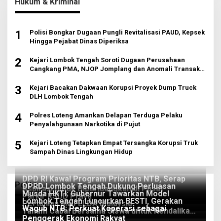
Hukum & Kriminal
1
Polisi Bongkar Dugaan Pungli Revitalisasi PAUD, Kepsek
Hingga Pejabat Dinas Diperiksa
2
Kejari Lombok Tengah Soroti Dugaan Perusahaan
Cangkang PMA, NJOP Jomplang dan Anomali Transaksi
Tanah Wisata
3
Kejari Bacakan Dakwaan Korupsi Proyek Dump Truck
DLH Lombok Tengah
4
Polres Loteng Amankan Delapan Terduga Pelaku
Penyalahgunaan Narkotika di Pujut
5
Kejari Loteng Tetapkan Empat Tersangka Korupsi Truk
Sampah Dinas Lingkungan Hidup
DPD RI Kawal Program Prioritas NTB, Serap
Politik
DPRD Lombok Tengah Dukung Perluasan
Aspirasi untuk Diperjuangkan di Pusat
Musda HKTI: Gubernur Tawarkan Model
Parkir RSUD Praya
Lombok Tengah Luncurkan BESTI, Gerakan
Pertanian ala FELDA Malaysia
Wagub NTB: Perkuat Koperasi sebagai
Tanam Cabai Bersama Siswa untuk Kendalikan
Penggerak Ekonomi Rakyat
Inflasi