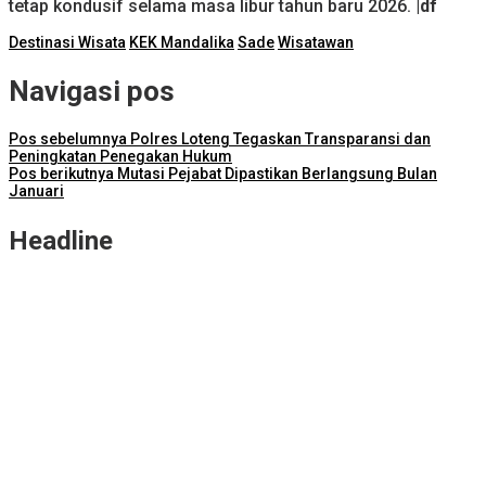
tetap kondusif selama masa libur tahun baru 2026.
|df
Destinasi Wisata
KEK Mandalika
Sade
Wisatawan
Navigasi pos
Pos sebelumnya
Polres Loteng Tegaskan Transparansi dan
Peningkatan Penegakan Hukum
Pos berikutnya
Mutasi Pejabat Dipastikan Berlangsung Bulan
Januari
Headline
Bayu Novrian Dinata Resmi Jabat Kajari Lombok Tengah
NTB Selangkah Lagi Terapkan Sistem Manajemen Talenta ASN
ITDC Group dan Polda NTB Matangkan Persiapan Pertamina
Grand Prix of Indonesia 2026
Kejari Lombok Tengah Berhasil Selamatkan Rp2,16 Miliar PAD
ITDC dan IMI Teken Kerja Sama Pembelian 8.000 TIket MotoGP
Mandalika 2026