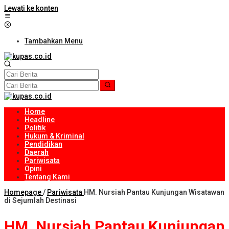
Lewati ke konten
Tambahkan Menu
Home
Headline
Politik
Hukum & Kriminal
Pendidikan
Daerah
Pariwisata
Opini
Tentang Kami
Homepage
/
Pariwisata
HM. Nursiah Pantau Kunjungan Wisatawan
di Sejumlah Destinasi
HM. Nursiah Pantau Kunjungan