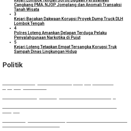
Kejari Lombok Tengah Soroti Dugaan Perusahaan
Cangkang PMA, NJOP Jomplang dan Anomali Transaksi
Tanah Wisata
3
Kejari Bacakan Dakwaan Korupsi Proyek Dump Truck DLH
Lombok Tengah
4
Polres Loteng Amankan Delapan Terduga Pelaku
Penyalahgunaan Narkotika di Pujut
5
Kejari Loteng Tetapkan Empat Tersangka Korupsi Truk
Sampah Dinas Lingkungan Hidup
Politik
DPD RI Kawal Program Prioritas NTB, Serap Aspirasi untuk
Diperjuangkan di Pusat
DPRD Lombok Tengah Dukung Perluasan Parkir RSUD Praya
Musda HKTI: Gubernur Tawarkan Model Pertanian ala FELDA
Malaysia
Lombok Tengah Luncurkan BESTI, Gerakan Tanam Cabai Bersama
Siswa untuk Kendalikan Inflasi