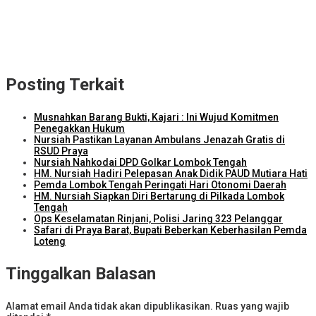
Kejari Lombok Tengah Berhasil Selamatkan Rp2,16 Miliar PAD
ITDC dan IMI Teken Kerja Sama Pembelian 8.000 TIket MotoGP
Mandalika 2026
Posting Terkait
Musnahkan Barang Bukti, Kajari : Ini Wujud Komitmen
Penegakkan Hukum
Nursiah Pastikan Layanan Ambulans Jenazah Gratis di
RSUD Praya
Nursiah Nahkodai DPD Golkar Lombok Tengah
HM. Nursiah Hadiri Pelepasan Anak Didik PAUD Mutiara Hati
Pemda Lombok Tengah Peringati Hari Otonomi Daerah
HM. Nursiah Siapkan Diri Bertarung di Pilkada Lombok
Tengah
Ops Keselamatan Rinjani, Polisi Jaring 323 Pelanggar
Safari di Praya Barat, Bupati Beberkan Keberhasilan Pemda
Loteng
Tinggalkan Balasan
Alamat email Anda tidak akan dipublikasikan.
Ruas yang wajib