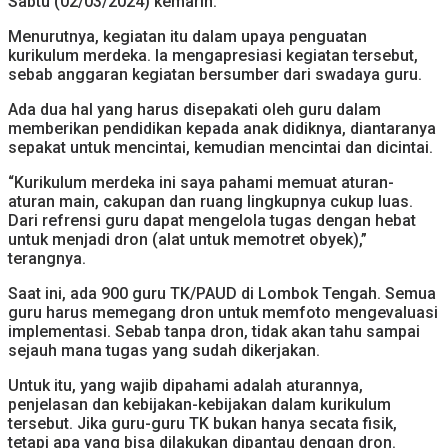
Sabtu (02/03/2024) kemarin.
Menurutnya, kegiatan itu dalam upaya penguatan
kurikulum merdeka. Ia mengapresiasi kegiatan tersebut,
sebab anggaran kegiatan bersumber dari swadaya guru.
Ada dua hal yang harus disepakati oleh guru dalam
memberikan pendidikan kepada anak didiknya, diantaranya
sepakat untuk mencintai, kemudian mencintai dan dicintai.
“Kurikulum merdeka ini saya pahami memuat aturan-
aturan main, cakupan dan ruang lingkupnya cukup luas.
Dari refrensi guru dapat mengelola tugas dengan hebat
untuk menjadi dron (alat untuk memotret obyek),”
terangnya.
Saat ini, ada 900 guru TK/PAUD di Lombok Tengah. Semua
guru harus memegang dron untuk memfoto mengevaluasi
implementasi. Sebab tanpa dron, tidak akan tahu sampai
sejauh mana tugas yang sudah dikerjakan.
Untuk itu, yang wajib dipahami adalah aturannya,
penjelasan dan kebijakan-kebijakan dalam kurikulum
tersebut. Jika guru-guru TK bukan hanya secata fisik,
tetapi apa yang bisa dilakukan dipantau dengan dron.