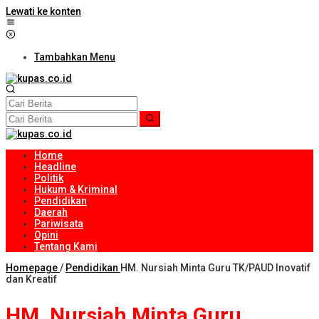
Lewati ke konten
Tambahkan Menu
Home
Headline
Politik
Hukum & Kriminal
Pendidikan
Daerah
Pariwisata
Opini
Tentang Kami
Homepage
/
Pendidikan
HM. Nursiah Minta Guru TK/PAUD Inovatif
dan Kreatif
HM. Nursiah Minta Guru