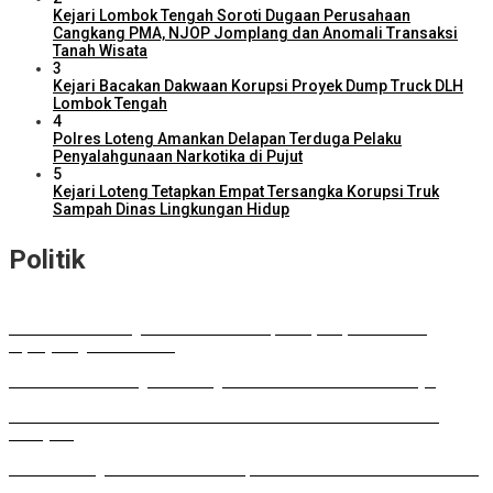
Kejari Lombok Tengah Soroti Dugaan Perusahaan
Cangkang PMA, NJOP Jomplang dan Anomali Transaksi
Tanah Wisata
3
Kejari Bacakan Dakwaan Korupsi Proyek Dump Truck DLH
Lombok Tengah
4
Polres Loteng Amankan Delapan Terduga Pelaku
Penyalahgunaan Narkotika di Pujut
5
Kejari Loteng Tetapkan Empat Tersangka Korupsi Truk
Sampah Dinas Lingkungan Hidup
Politik
DPD RI Kawal Program Prioritas NTB, Serap Aspirasi untuk
Diperjuangkan di Pusat
DPRD Lombok Tengah Dukung Perluasan Parkir RSUD Praya
Musda HKTI: Gubernur Tawarkan Model Pertanian ala FELDA
Malaysia
Lombok Tengah Luncurkan BESTI, Gerakan Tanam Cabai Bersama
Siswa untuk Kendalikan Inflasi