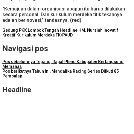
“Kemajuan dalam organisasi apapun itu harus dilakukan
secara personal. Dan kurikulum merdeka titik tekannya
adalah berinovasi,” tandasnya.
(red)
Gedung PKK Lombok Tengah
Headline
HM. Nursiah
Inovatif
Kreatif
Kurikulum Merdeka
TK/PAUD
Navigasi pos
Pos sebelumnya
Tegang, Rapat Pleno Kabupaten Berlangsung
Memanas
Pos berikutnya
Tahun Ini, Mandalika Racing Series Diikuti 85
Pembalap
Headline
Bayu Novrian Dinata Resmi Jabat Kajari Lombok Tengah
NTB Selangkah Lagi Terapkan Sistem Manajemen Talenta ASN
ITDC Group dan Polda NTB Matangkan Persiapan Pertamina
Grand Prix of Indonesia 2026