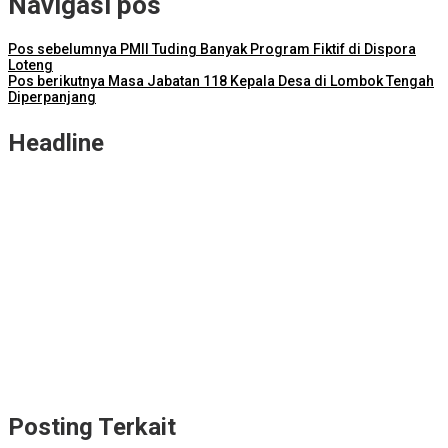
Navigasi pos
Pos sebelumnya
PMII Tuding Banyak Program Fiktif di Dispora
Loteng
Pos berikutnya
Masa Jabatan 118 Kepala Desa di Lombok Tengah
Diperpanjang
Headline
NTB Selangkah Lagi Terapkan Sistem Manajemen Talenta ASN
ITDC Group dan Polda NTB Matangkan Persiapan Pertamina
Grand Prix of Indonesia 2026
Kejari Lombok Tengah Berhasil Selamatkan Rp2,16 Miliar PAD
ITDC dan IMI Teken Kerja Sama Pembelian 8.000 TIket MotoGP
Mandalika 2026
Kunjungi Kampung Nelayan Bilelando, Menko Pangan: Pemerintah
Targetkan Kenaikan Nilai Tukar Nelayan
Posting Terkait