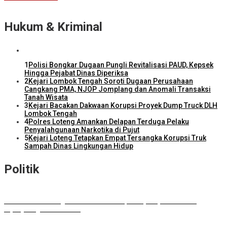
Hukum & Kriminal
1
Polisi Bongkar Dugaan Pungli Revitalisasi PAUD, Kepsek
Hingga Pejabat Dinas Diperiksa
2
Kejari Lombok Tengah Soroti Dugaan Perusahaan
Cangkang PMA, NJOP Jomplang dan Anomali Transaksi
Tanah Wisata
3
Kejari Bacakan Dakwaan Korupsi Proyek Dump Truck DLH
Lombok Tengah
4
Polres Loteng Amankan Delapan Terduga Pelaku
Penyalahgunaan Narkotika di Pujut
5
Kejari Loteng Tetapkan Empat Tersangka Korupsi Truk
Sampah Dinas Lingkungan Hidup
Politik
DPD RI Kawal Program Prioritas NTB, Serap Aspirasi untuk
Diperjuangkan di Pusat
DPRD Lombok Tengah Dukung Perluasan Parkir RSUD Praya