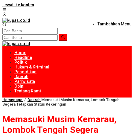
Lewati ke konten
Tambahkan Menu
Home
Headline
Politik
Hukum & Kriminal
Pendidikan
Daerah
Pariwisata
Opini
Tentang Kami
Homepage
/
Daerah
Memasuki Musim Kemarau, Lombok Tengah
Segera Tetapkan Status Kekeringan
Memasuki Musim Kemarau,
Lombok Tengah Segera