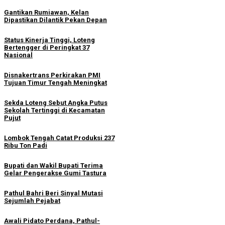
Gantikan Rumiawan, Kelan
Dipastikan Dilantik Pekan Depan
Status Kinerja Tinggi, Loteng
Bertengger di Peringkat 37
Nasional
Disnakertrans Perkirakan PMI
Tujuan Timur Tengah Meningkat
Sekda Loteng Sebut Angka Putus
Sekolah Tertinggi di Kecamatan
Pujut
Lombok Tengah Catat Produksi 237
Ribu Ton Padi
Bupati dan Wakil Bupati Terima
Gelar Pengerakse Gumi Tastura
Pathul Bahri Beri Sinyal Mutasi
Sejumlah Pejabat
Awali Pidato Perdana, Pathul-