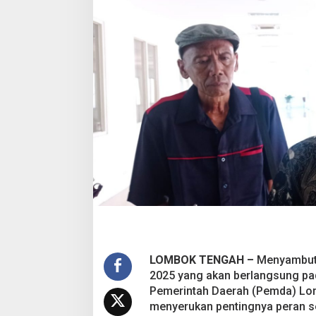
t
o
G
P
2
0
2
5
,
W
a
r
g
a
D
i
m
i
n
t
LOMBOK TENGAH –
Menyambut 
a
J
2025 yang akan berlangsung pa
a
Pemerintah Daerah (Pemda) L
d
menyerukan pentingnya peran s
i