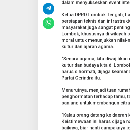
dalam menyukseskan event inter
T
u
a
Ketua DPRD Lombok Tengah, La
n
persiapan teknis dan infrastruk
R
masyarakat juga sangat pentin
u
Lombok, khususnya di wilayah s
m
a
moral untuk menunjukkan nilai-
h
kultur dan ajaran agama.
y
a
“Secara agama, kita diwajibkan
n
kultur dan budaya kita di Lombo
g
B
harus dihormati, dijaga keamana
a
Partai Gerindra itu.
i
k
Menurutnya, menjadi tuan rumah
penghormatan terhadap tamu, tap
panjang untuk membangun citra 
“Kalau orang datang ke daerah ki
Keistimewaan ini harus dijaga
baiknya, biar nanti dampaknya 