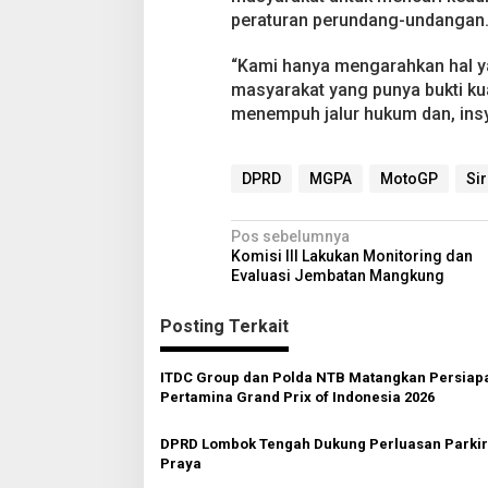
peraturan perundang-undangan
“Kami hanya mengarahkan hal ya
masyarakat yang punya bukti kuat
menempuh jalur hukum dan, ins
DPRD
MGPA
MotoGP
Sir
N
Pos sebelumnya
Komisi III Lakukan Monitoring dan
a
Evaluasi Jembatan Mangkung
v
Posting Terkait
i
g
ITDC Group dan Polda NTB Matangkan Persiap
a
Pertamina Grand Prix of Indonesia 2026
s
DPRD Lombok Tengah Dukung Perluasan Parki
i
Praya
p