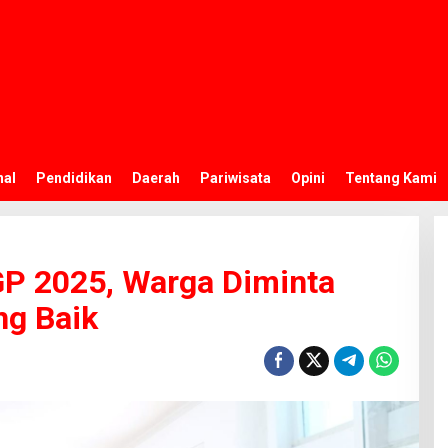
nal
Pendidikan
Daerah
Pariwisata
Opini
Tentang Kami
P 2025, Warga Diminta
ng Baik