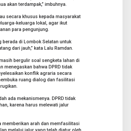
mua akan terdampak,” imbuhnya.
au secara khusus kepada masyarakat
luarga-keluarga lokal, agar ikut
nan para pengunjung.
 berada di Lombok Selatan untuk
ang dari jauh,” kata Lalu Ramdan.
asih bergulir soal sengketa lahan di
an menegaskan bahwa DPRD tidak
elesaikan konflik agraria secara
mbuka ruang dialog dan fasilitasi
rugikan.
sudah ada mekanismenya. DPRD tidak
an, karena harus melewati jalur
a memberikan arah dan memfasilitasi
n melalui jalur yang telah diatur oleh