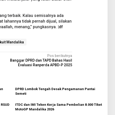
.
ng terbaik. Kalau semisalnya ada
 lahannya tidak pernah dijual, silakan
yaallah, menang,” pungkasnya.
|df
kuit Mandalika
Pos berikutnya
Banggar DPRD dan TAPD Bahas Hasil
Evaluasi Ranperda APBD-P 2025
an
DPRD Lombok Tengah Desak Pengamanan Pantai
Semeti
r RSUD
ITDC dan IMI Teken Kerja Sama Pembelian 8.000 TIket
MotoGP Mandalika 2026