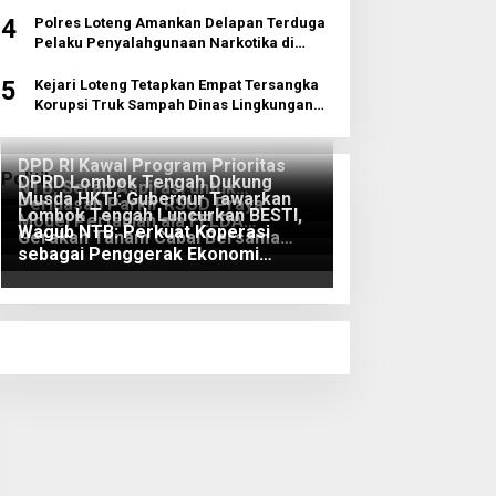
4
Polres Loteng Amankan Delapan Terduga
Pelaku Penyalahgunaan Narkotika di
Pujut
5
Kejari Loteng Tetapkan Empat Tersangka
Korupsi Truk Sampah Dinas Lingkungan
Hidup
DPD RI Kawal Program Prioritas
Politik
DPRD Lombok Tengah Dukung
NTB, Serap Aspirasi untuk
Musda HKTI: Gubernur Tawarkan
Perluasan Parkir RSUD Praya
Diperjuangkan di Pusat
Lombok Tengah Luncurkan BESTI,
Model Pertanian ala FELDA
Wagub NTB: Perkuat Koperasi
Gerakan Tanam Cabai Bersama
Malaysia
sebagai Penggerak Ekonomi
Siswa untuk Kendalikan Inflasi
Rakyat