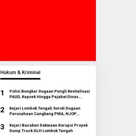
Hukum & Kriminal
1
Polisi Bongkar Dugaan Pungli Revitalisasi
PAUD, Kepsek Hingga Pejabat Dinas
Diperiksa
2
Kejari Lombok Tengah Soroti Dugaan
Perusahaan Cangkang PMA, NJOP
Jomplang dan Anomali Transaksi Tanah
Wisata
3
Kejari Bacakan Dakwaan Korupsi Proyek
Dump Truck DLH Lombok Tengah