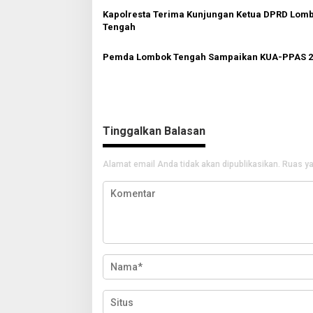
o
Kapolresta Terima Kunjungan Ketua DPRD Lom
Tengah
s
Pemda Lombok Tengah Sampaikan KUA-PPAS 2
Tinggalkan Balasan
Alamat email Anda tidak akan dipublikasikan.
Ruas ya