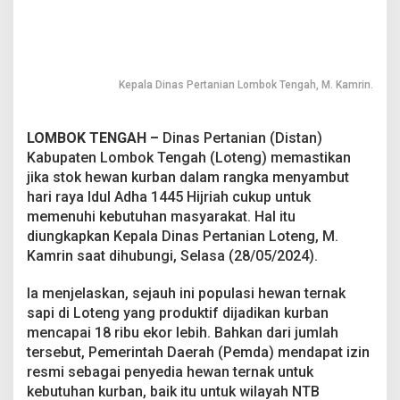
r
b
a
n
T
Kepala Dinas Pertanian Lombok Tengah, M. Kamrin.
e
r
p
LOMBOK TENGAH –
Dinas Pertanian (Distan)
e
Kabupaten Lombok Tengah (Loteng) memastikan
n
u
jika stok hewan kurban dalam rangka menyambut
h
hari raya Idul Adha 1445 Hijriah cukup untuk
i
memenuhi kebutuhan masyarakat. Hal itu
diungkapkan Kepala Dinas Pertanian Loteng, M.
Kamrin saat dihubungi, Selasa (28/05/2024).
Ia menjelaskan, sejauh ini populasi hewan ternak
sapi di Loteng yang produktif dijadikan kurban
mencapai 18 ribu ekor lebih. Bahkan dari jumlah
tersebut, Pemerintah Daerah (Pemda) mendapat izin
resmi sebagai penyedia hewan ternak untuk
kebutuhan kurban, baik itu untuk wilayah NTB