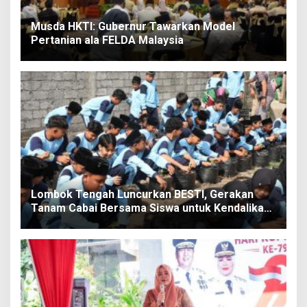
Musda HKTI: Gubernur Tawarkan Model
Pertanian ala FELDA Malaysia
Lombok Tengah Luncurkan BESTI, Gerakan
Tanam Cabai Bersama Siswa untuk Kendalikan
Inflasi