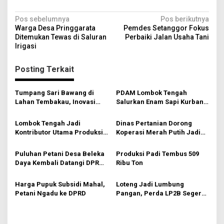
N
Pos sebelumnya
Pos berikutnya
Warga Desa Pringgarata
Pemdes Setanggor Fokus
a
Ditemukan Tewas di Saluran
Perbaiki Jalan Usaha Tani
v
Irigasi
i
Posting Terkait
g
a
Tumpang Sari Bawang di
PDAM Lombok Tengah
s
Lahan Tembakau, Inovasi
Salurkan Enam Sapi Kurban
Petani Tingkatkan
untuk Desa Sumber Mata Air
i
Pendapatan
Lombok Tengah Jadi
Dinas Pertanian Dorong
p
Kontributor Utama Produksi
Koperasi Merah Putih Jadi
Padi NTB
Pengecer Pupuk
o
Puluhan Petani Desa Beleka
Produksi Padi Tembus 509
s
Daya Kembali Datangi DPRD
Ribu Ton
Loteng
Harga Pupuk Subsidi Mahal,
Loteng Jadi Lumbung
Petani Ngadu ke DPRD
Pangan, Perda LP2B Segera
Dibentuk