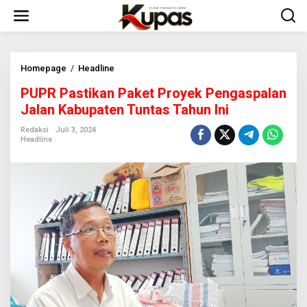
L
e
w
a
t
i
Homepage
/
Headline
P
k
U
PUPR Pastikan Paket Proyek Pengaspalan
e
P
k
R
Jalan Kabupaten Tuntas Tahun Ini
o
P
n
a
Redaksi
Juli 3, 2024
Headline
t
s
e
t
n
i
k
a
n
P
a
k
e
t
P
r
o