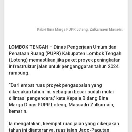
t
e
n
T
u
Kabid Bina Marga PUPR Loteng, Zulkarnaen Masadri.
n
t
a
LOMBOK TENGAH –
Dinas Pengerjaan Umum dan
s
T
Penataan Ruang (PUPR) Kabupaten Lombok Tengah
a
(Loteng) memastikan jika paket proyek peningkatan
h
infrastruktur jalan untuk penganggaran tahun 2024
u
rampung.
n
I
n
“Dari empat ruas proyek pengaspalan yang
i
dikerjakan tahun ini, sebagian besar sudah mulai
dilintasi pengendara,” kata Kepala Bidang Bina
Marga Dinas PUPR Loteng, Massadri Zulkarnain,
kemarin.
Ia mengatakan, keempat ruas jalan yang dikerjakan
tahun ini diantaranya, ruas jalan Jago-Pagutan