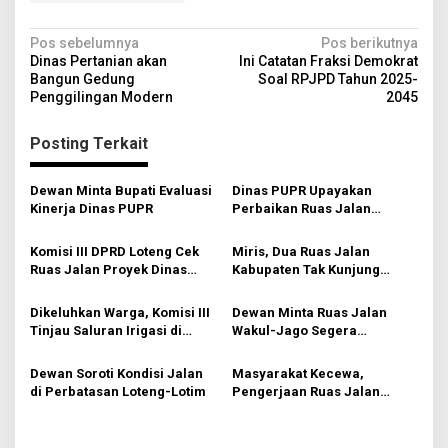
N
Pos sebelumnya
Pos berikutnya
Dinas Pertanian akan
Ini Catatan Fraksi Demokrat
a
Bangun Gedung
Soal RPJPD Tahun 2025-
v
Penggilingan Modern
2045
i
Posting Terkait
g
a
Dewan Minta Bupati Evaluasi
Dinas PUPR Upayakan
s
Kinerja Dinas PUPR
Perbaikan Ruas Jalan
Batunyala-Sengkol
i
Komisi III DPRD Loteng Cek
Miris, Dua Ruas Jalan
p
Ruas Jalan Proyek Dinas
Kabupaten Tak Kunjung
PUPR
Diperbaiki
o
Dikeluhkan Warga, Komisi III
Dewan Minta Ruas Jalan
s
Tinjau Saluran Irigasi di
Wakul-Jago Segera
Pringgarata
Diperbaiki
Dewan Soroti Kondisi Jalan
Masyarakat Kecewa,
di Perbatasan Loteng-Lotim
Pengerjaan Ruas Jalan
Pengembur-Tumpak Dicoret
PUPR