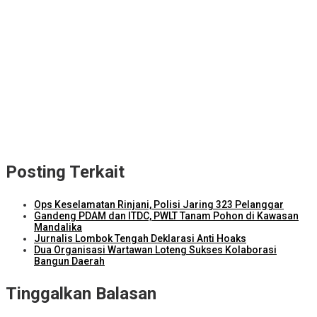
NTB Selangkah Lagi Terapkan Sistem Manajemen Talenta ASN
ITDC Group dan Polda NTB Matangkan Persiapan Pertamina
Grand Prix of Indonesia 2026
Kejari Lombok Tengah Berhasil Selamatkan Rp2,16 Miliar PAD
ITDC dan IMI Teken Kerja Sama Pembelian 8.000 TIket MotoGP
Mandalika 2026
Kunjungi Kampung Nelayan Bilelando, Menko Pangan: Pemerintah
Targetkan Kenaikan Nilai Tukar Nelayan
Posting Terkait
Ops Keselamatan Rinjani, Polisi Jaring 323 Pelanggar
Gandeng PDAM dan ITDC, PWLT Tanam Pohon di Kawasan
Mandalika
Jurnalis Lombok Tengah Deklarasi Anti Hoaks
Dua Organisasi Wartawan Loteng Sukses Kolaborasi
Bangun Daerah
Tinggalkan Balasan