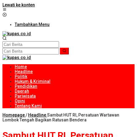
Lewati ke konten
Tambahkan Menu
Home
Headline
Politik
Hukum & Kriminal
Pendidikan
Daerah
Pariwisata
Opini
Tentang Kami
Homepage
/
Headline
Sambut HUT RI, Persatuan Wartawan
Lombok Tengah Bagikan Ratusan Bendera
Sambut HUT RI, Persatuan