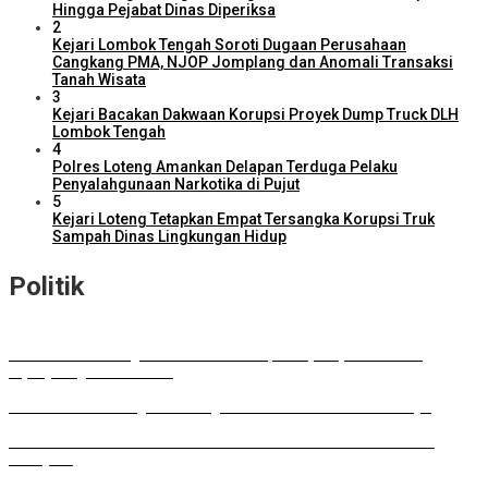
Hingga Pejabat Dinas Diperiksa
2
Kejari Lombok Tengah Soroti Dugaan Perusahaan
Cangkang PMA, NJOP Jomplang dan Anomali Transaksi
Tanah Wisata
3
Kejari Bacakan Dakwaan Korupsi Proyek Dump Truck DLH
Lombok Tengah
4
Polres Loteng Amankan Delapan Terduga Pelaku
Penyalahgunaan Narkotika di Pujut
5
Kejari Loteng Tetapkan Empat Tersangka Korupsi Truk
Sampah Dinas Lingkungan Hidup
Politik
DPD RI Kawal Program Prioritas NTB, Serap Aspirasi untuk
Diperjuangkan di Pusat
DPRD Lombok Tengah Dukung Perluasan Parkir RSUD Praya
Musda HKTI: Gubernur Tawarkan Model Pertanian ala FELDA
Malaysia