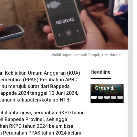
Wakil Bupati Lombok Tengah, HM. Nursiah.
Headline
 Kebijakan Umum Anggaran (KUA)
 Sementara (PPAS) Perubahan APBD
ITDC
Kejari
ITD
 itu merujuk surat dari Bappeda
Group dan
Lombok
IMI
Bappeda 2024 tanggal 10 Juni 2024,
Polda
Tengah
Ker
ncanaan kabupaten/kota se-NTB.
NTB
Berhasil
Sa
Matangka
Selamatk
Pem
n
an Rp2,16
n 8
ut diantaranya, perubahan RKPD tahun
Persiapan
Miliar
TIk
leh Bappeda Provinsi, sehingga
Pertamin
PAD
Mo
ahan RKPD tahun 2024 belum bisa
a Grand
Man
n Perubahan PPAS tahun 2024 belum
Prix of
202