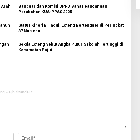
 Arah
Banggar dan Komisi DPRD Bahas Rancangan
Perubahan KUA-PPAS 2025
Tahun
Status Kinerja Tinggi, Loteng Bertengger di Peringkat
37 Nasional
engah
Sekda Loteng Sebut Angka Putus Sekolah Tertinggi di
Kecamatan Pujut
ng wajib ditandai
*