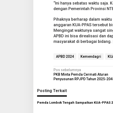
“Ini hanya sebatas waktu saja. 
dengan Pemerintah Provinsi NT
Pihaknya berharap dalam waktu 
anggaran KUA-PPAS tersebut bi
Mengingat waktunya sangat sing
APBD ini bisa direalisasi dan d
masyarakat di berbagai bidang.
APBD 2024
Kemendagri
KU
N
Pos sebelumnya
PKB Minta Pemda Cermati Aturan
a
Penyusunan RPJPD Tahun 2025-204
v
Posting Terkait
i
g
Pemda Lombok Tengah Sampaikan KUA-PPAS 2
a