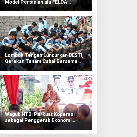
Model Pertanian ala FELDA
Kenaikan
Promosi
Malaysia
Nilai
ke Kulon
Tukar
Progo
Nelayan
Lombok Tengah Luncurkan BESTI,
Gerakan Tanam Cabai Bersama
Siswa untuk Kendalikan Inflasi
Wagub NTB: Perkuat Koperasi
sebagai Penggerak Ekonomi
Rakyat