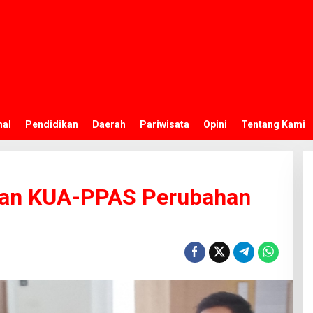
nal
Pendidikan
Daerah
Pariwisata
Opini
Tentang Kami
an KUA-PPAS Perubahan