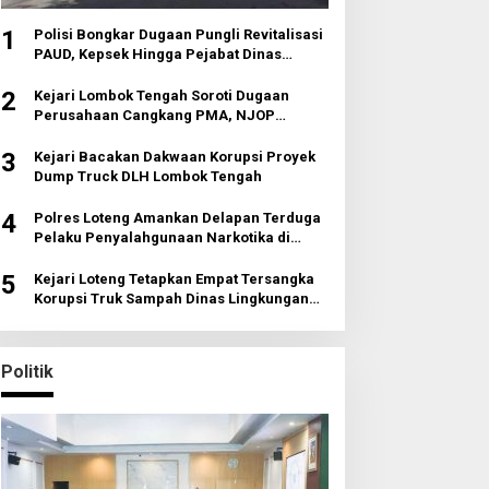
1
Polisi Bongkar Dugaan Pungli Revitalisasi
PAUD, Kepsek Hingga Pejabat Dinas
Diperiksa
2
Kejari Lombok Tengah Soroti Dugaan
Perusahaan Cangkang PMA, NJOP
Jomplang dan Anomali Transaksi Tanah
Wisata
3
Kejari Bacakan Dakwaan Korupsi Proyek
Dump Truck DLH Lombok Tengah
4
Polres Loteng Amankan Delapan Terduga
Pelaku Penyalahgunaan Narkotika di
Pujut
5
Kejari Loteng Tetapkan Empat Tersangka
Korupsi Truk Sampah Dinas Lingkungan
Hidup
Politik