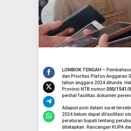
2
4
D
i
t
u
n
d
a
LOMBOK TENGAH –
Pembahasan
dan Prioritas Plafon Anggaran
tahun anggara 2024 ditunda. Hal
Provinsi NTB nomor
050/1541
/
perihal fasilitas dokumen pere
Adapun poin dalam surat terseb
2024 belum dapat difasilitasi o
peraturan bupati tentang perub
ditetapkan. Rancangan KUPA da