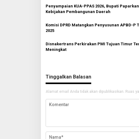
s
Penyampaian KUA-PPAS 2026, Bupati Paparkan
i
Kebijakan Pembangunan Daerah
p
o
Komisi DPRD Matangkan Penyusunan APBD-P 
2025
s
Disnakertrans Perkirakan PMI Tujuan Timur T
Meningkat
Tinggalkan Balasan
Alamat email Anda tidak akan dipublikasikan.
Ruas ya